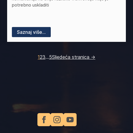
potrebno uskladiti
Saznaj više...
1
2
3
…
5
Sljedeća stranica →