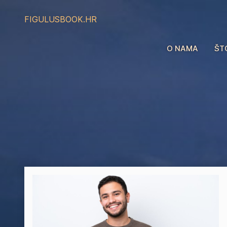
FIGULUS
BOOK.HR
O NAMA
ŠT