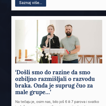
Saznaj više...
‘Došli smo do razine da smo
ozbiljno razmišljali o razvodu
braka. Onda je suprug čuo za
male grupe…’
Na tečaju je, osim nas, bilo još 6 ili 7 parova i svatko