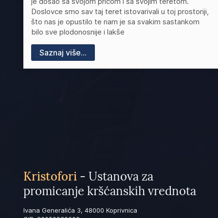
je došao sa svojom pričom i sa svojim teretom.
Doslovce smo sav taj teret istovarivali u toj prostoriji,
što nas je opustilo te nam je sa svakim sastankom
bilo sve plodonosnije i lakše
Saznaj više...
Kristofori
- Ustanova za
promicanje kršćanskih vrednota
Ivana Generalića 3, 48000 Koprivnica