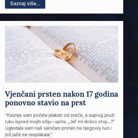
Saznaj više...
Vjenčani prsten nakon 17 godina
ponovno stavio na prst
“Kasnije sam počela plakati od sreće, a suprug pruži
ruku ispred mojih očiju i upita: „Jel’ mi dobro stoji…?”
Ugledala sam naš vjenčani prsten na njegovoj ruci i
još jače se rasplakala.”