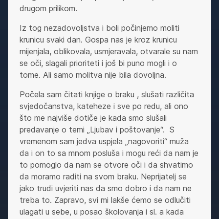
drugom prilikom.
Iz tog nezadovoljstva i boli počinjemo moliti
krunicu svaki dan. Gospa nas je kroz krunicu
mijenjala, oblikovala, usmjeravala, otvarale su nam
se oči, slagali prioriteti i još bi puno mogli i o
tome. Ali samo molitva nije bila dovoljna.
Počela sam čitati knjige o braku , slušati različita
svjedočanstva, kateheze i sve po redu, ali ono
što me najviše dotiče je kada smo slušali
predavanje o temi „Ljubav i poštovanje“. S
vremenom sam jedva uspjela „nagovoriti“ muža
da i on to sa mnom posluša i mogu reći da nam je
to pomoglo da nam se otvore oči i da shvatimo
da moramo raditi na svom braku. Neprijatelj se
jako trudi uvjeriti nas da smo dobro i da nam ne
treba to. Zapravo, svi mi lakše ćemo se odlučiti
ulagati u sebe, u posao školovanja i sl. a kada