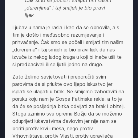
Čak smo se počeli i smijati tim našim
„durenjima“ i taj smijeh je bio pravi
lijek
Ljubav u nama je rasla i kao da se obnovila, a s
tim je došlo i međusobno razumijevanje i
prihvaćanje. Čak smo se počeli i smijati tim našim
„durenjima“ i taj smijeh je bio pravi lijek da nas
izvuče iz nekog ludog kruga u koji bi inače ušli te
si predbacivali ili se ljutili jedno na drugo.
Zato želimo savjetovati i preporučiti svim
parovima da si priušte ovo lijepo iskustvo jer
isplati se ulagati u brak. Ne smijemo zaboraviti na
poruku koju nam je Gospa Fatimska rekla, a to je
da će se posljednja bitka odvijati za brak i obitelj.
Stoga uzmimo svu opremu Božju da se možemo
oduprijeti lukavstvima đavlovim jer nije nam se
boriti protiv krvi i mesa, nego protiv
Vrhovništava, protiv Vlasti, protiv upravljača