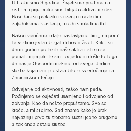
U braku smo 9 godina. Živjeli smo predbračnu
čistoću i prije braka smo bili jako aktivni u crkvi.
Naši dani su prolazili u služenju u različitim
zajednicama, slavljenju, u radu s mladima itd.
Nakon vjenčanja i dalje nastavljamo tim „tempom“
te vodimo jedan bogat duhovni život. Kako su
dani i godine prolazile naše aktivnosti su se
pomalo mijenjale te smo odjednom došli do toga
da nas je Gospodin maknuo od svega. Jedina
služba koja nam je ostala bilo je svjedočenje na
Zaručničkom tečaju.
Odvajanje od aktivnosti, teško nam pada.
Počinjemo se osjećati usamljeno i odvojeno od
zbivanja. Kao da nešto propuštamo. Sve se
kreće, a mi stojimo. Sad znamo kako je brak
najvažniji i prvo tu trebamo služiti jedno drugome,
a tek onda ostale službe.