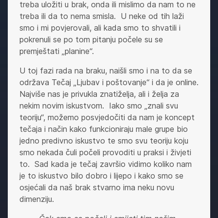
treba uložiti u brak, onda ili mislimo da nam to ne
treba ili da to nema smisla. U neke od tih laži
smo i mi povjerovali, ali kada smo to shvatili i
pokrenuli se po tom pitanju počele su se
premještati „planine“.
U toj fazi rada na braku, naišli smo i na to da se
održava Tečaj „Ljubav i poštovanje“ i da je online.
Najviše nas je privukla znatiželja, ali i želja za
nekim novim iskustvom. Iako smo „znali svu
teoriju“, možemo posvjedočiti da nam je koncept
tečaja i način kako funkcioniraju male grupe bio
jedno predivno iskustvo te smo svu teoriju koju
smo nekada čuli počeli provoditi u praksi i živjeti
to. Sad kada je tečaj završio vidimo koliko nam
je to iskustvo bilo dobro i lijepo i kako smo se
osjećali da naš brak stvarno ima neku novu
dimenziju.