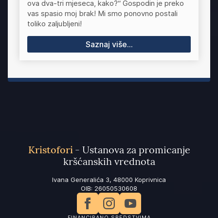
ova dva-tri mjeseca, kako?“ Gospodin je preko
vas spasio moj brak! Mi smo ponovno postali
toliko zaljubljeni!
Saznaj više...
Kristofori
- Ustanova za promicanje
kršćanskih vrednota
Ivana Generalića 3, 48000 Koprivnica
OIB: 26050530608
FINANCIRANO SREDSTVIMA