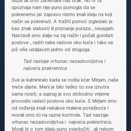
služili ali smo zanemarili naš brak. No ni ta
spoznaja nam nije puno pomogla da se
pokrenemo jer zapravo nismo imali ideju na koji
način se pokrenuti. A tražiti pomoć izgledalo je
kao znak slabosti ili priznanje poraza , neuspjeh.
Nastavili smo dalje na taj način i počeli gomilati
poslove , raditi neke radove oko kuće i tako se
još više udaljavati jedno od drugoga.
Tad nastaje vrhunac nezadovoljstva i
najveća prekretnica
Sve je kulminiralo kada se rodila kćer Mirjam, naše
treće dijete. Meni je bilo teško to sve iznutra
sama nositi, a suprug je svo slobodno vrijeme
provodio radeći poslove oko kuće. S Mirjam smo
od rođenja imali nekakve malene poteškoće i
morali smo ići na razne kontrole. Tad nastaje
vrhunac nezadovoljstva i najveća prekretnica.
Mogli bi o tom dijelu puno svjedočiti , ali nekom