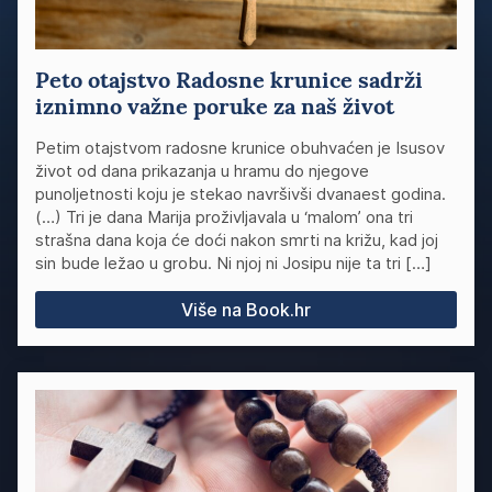
Peto otajstvo Radosne krunice sadrži
iznimno važne poruke za naš život
Petim otajstvom radosne krunice obuhvaćen je Isusov
život od dana prikazanja u hramu do njegove
punoljetnosti koju je stekao navršivši dvanaest godina.
(…) Tri je dana Marija proživljavala u ‘malom’ ona tri
strašna dana koja će doći nakon smrti na križu, kad joj
sin bude ležao u grobu. Ni njoj ni Josipu nije ta tri […]
Više na Book.hr