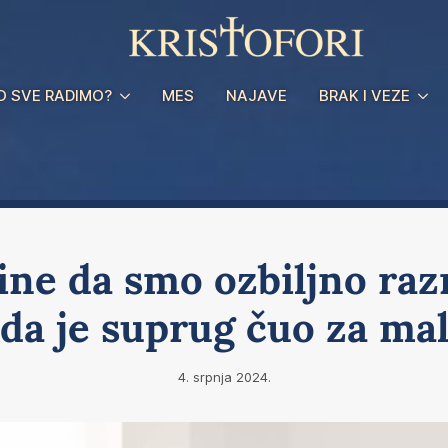
O SVE RADIMO?
MES
NAJAVE
BRAK I VEZE
ine da smo ozbiljno raz
da je suprug čuo za ma
4. srpnja 2024.