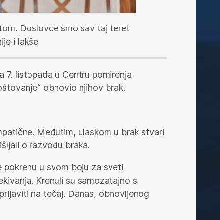
retom. Doslovce smo sav taj teret
je i lakše
ala 7. listopada u Centru pomirenja
oštovanje“ obnovio njihov brak.
simpatične. Međutim, ulaskom u brak stvari
šljali o razvodu braka.
se pokrenu u svom boju za sveti
čekivanja. Krenuli su samozatajno s
prijaviti na tečaj. Danas, obnovljenog