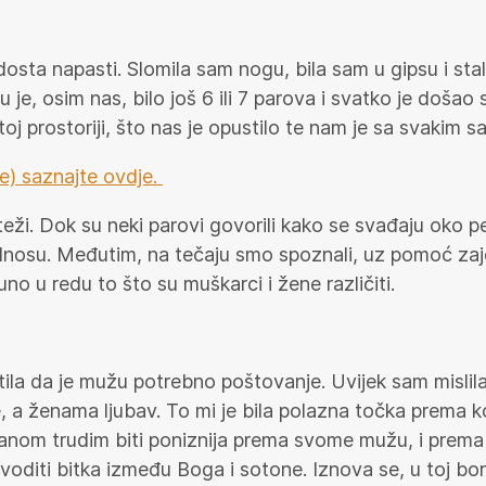
je dosta napasti. Slomila sam nogu, bila sam u gipsu i st
 je, osim nas, bilo još 6 ili 7 parova i svatko je došao
toj prostoriji, što nas je opustilo te nam je sa svakim 
ne) saznajte ovdje.
ži. Dok su neki parovi govorili kako se svađaju oko peri
nosu. Međutim, na tečaju smo spoznali, uz pomoć zaje
uno u redu to što su muškarci i žene različiti.
tila da je mužu potrebno poštovanje. Uvijek sam mislil
, a ženama ljubav. To mi je bila polazna točka prema
 danom trudim biti poniznija prema svome mužu, i prema
oditi bitka između Boga i sotone. Iznova se, u toj borb