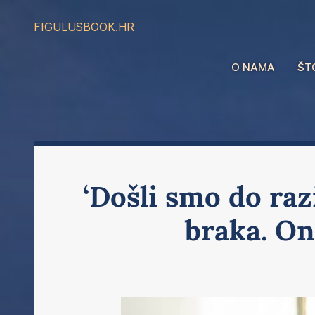
FIGULUS
BOOK.HR
O NAMA
ŠT
‘Došli smo do raz
braka. On