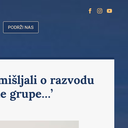
PODRŽI NAS
mišljali o razvodu
le grupe…’