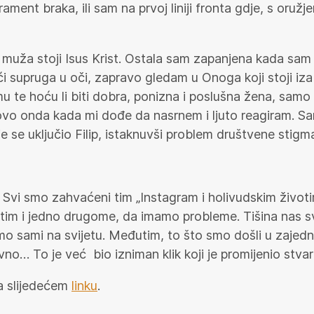
rament braka, ili sam na prvoj liniji fronta gdje, s oru
 muža stoji Isus Krist. Ostala sam zapanjena kada sam 
jući supruga u oči, zapravo gledam u Onoga koji stoji iz
u te hoću li biti dobra, ponizna i poslušna žena, samo 
tovo onda kada mi dođe da nasrnem i ljuto reagiram. Sa
e se uključio Filip, istaknuvši problem društvene stigm
 Svi smo zahvaćeni tim „Instagram i holivudskim životi
tim i jedno drugome, da imamo probleme. Tišina nas sve 
 smo sami na svijetu. Međutim, to što smo došli u zaje
no… To je već bio izniman klik koji je promijenio stvar
a slijedećem
linku
.