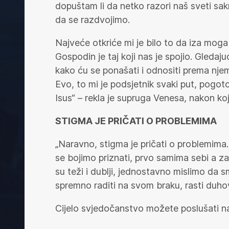
dopuštam li da netko razori naš sveti sak
da se razdvojimo.
Najveće otkriće mi je bilo to da iza moga
Gospodin je taj koji nas je spojio. Gleda
kako ću se ponašati i odnositi prema njem
Evo, to mi je podsjetnik svaki put, pogo
Isus“ – rekla je supruga Venesa, nakon koj
STIGMA JE PRIČATI O PROBLEMIMA
„Naravno, stigma je pričati o problemima.
se bojimo priznati, prvo samima sebi a za
su teži i dublji, jednostavno mislimo da
spremno raditi na svom braku, rasti duhov
Cijelo svjedočanstvo možete poslušati n