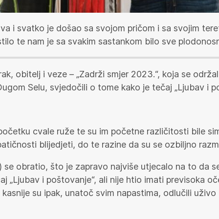
arova i svatko je došao sa svojom pričom i sa svojim te
pustilo te nam je sa svakim sastankom bilo sve plodonosni
rak, obitelj i veze – „Zadrži smjer 2023.“, koja se održ
ugom Selu, svjedočili o tome kako je tečaj „Ljubav i p
 početku cvale ruže te su im početne različitosti bile 
ičnosti blijedjeti, do te razine da su se ozbiljno razmi
 se obratio, što je zapravo najviše utjecalo na to da 
j „Ljubav i poštovanje“, ali nije htio imati previsoka o
asnije su ipak, unatoč svim napastima, odlučili uživo 