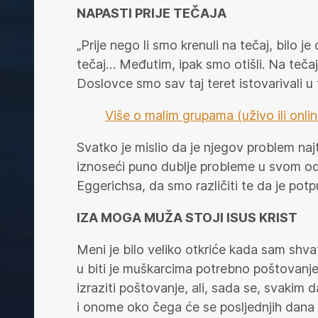
NAPASTI PRIJE TEČAJA
„Prije nego li smo krenuli na tečaj, bilo 
tečaj… Međutim, ipak smo otišli. Na tečaju
Doslovce smo sav taj teret istovarivali u 
Više o malim grupama (uživo ili onli
Svatko je mislio da je njegov problem najte
iznoseći puno dublje probleme u svom od
Eggerichsa, da smo različiti te da je potp
IZA MOGA MUŽA STOJI ISUS KRIST
Meni je bilo veliko otkriće kada sam shva
u biti je muškarcima potrebno poštovanje
izraziti poštovanje, ali, sada se, svakim
i onome oko čega će se posljednjih dana v