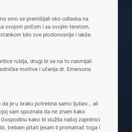
alno smo se premišljali oko odlaska na
 sa svojom pričom i sa svojim teretom.
sastankom bilo sve plodonosnije i lakše.
lice rublja, drugi bi se na to nasmijali
dničke molitve i učenja dr. Emersona
a da je u braku potrebna samo ljubav… ali
 kojoj sam spoznala da ne znam kako
 Gospodinu kako bi služila našoj zajednici
i, trebam pitati jesam li promatrač toga i