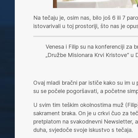
Na tečaju je, osim nas, bilo još 6 ili 7 p
istovarivali u toj prostoriji, što nas je o
Venesa i Filip su na konferenciji za b
„Družbe Misionara Krvi Kristove“ u D
Ovaj mladi bračni par ističe kako su im u
su se počele pogoršavati, a početne simpat
U svim tim teškim okolnostima muž (Filip)
sakrament braka. On je u crkvi čuo za teča
pretplatom na svakodnevni Newsletter, a k
duha, svjedoče svoje iskustvo s tečaja.