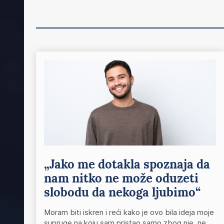
„Jako me dotakla spoznaja da
nam nitko ne može oduzeti
slobodu da nekoga ljubimo“
Moram biti iskren i reći kako je ovo bila ideja moje
supruge na koju sam pristao samo zbog nje, ne