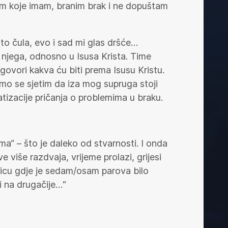
žjem koje imam, branim brak i ne dopuštam
to čula, evo i sad mi glas dršće…
a njega, odnosno u Isusa Krista. Time
govori kakva ću biti prema Isusu Kristu.
mo se sjetim da iza mog supruga stoji
atizacije pričanja o problemima u braku.
ma“ – što je daleko od stvarnosti. I onda
više razdvaja, vrijeme prolazi, grijesi
dnicu gdje je sedam/osam parova bilo
i na drugačije…“