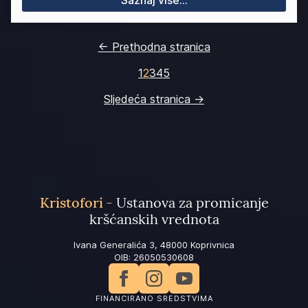
Saznaj više...
← Prethodna stranica
1
2
3
4
5
Sljedeća stranica →
Kristofori
- Ustanova za promicanje
kršćanskih vrednota
Ivana Generalića 3, 48000 Koprivnica
OIB: 26050530608
FINANCIRANO SREDSTVIMA