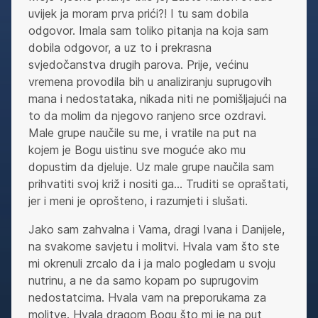
uvijek ja moram prva prići?! I tu sam dobila
odgovor. Imala sam toliko pitanja na koja sam
dobila odgovor, a uz to i prekrasna
svjedočanstva drugih parova. Prije, većinu
vremena provodila bih u analiziranju suprugovih
mana i nedostataka, nikada niti ne pomišljajući na
to da molim da njegovo ranjeno srce ozdravi.
Male grupe naučile su me, i vratile na put na
kojem je Bogu uistinu sve moguće ako mu
dopustim da djeluje. Uz male grupe naučila sam
prihvatiti svoj križ i nositi ga… Truditi se opraštati,
jer i meni je oprošteno, i razumjeti i slušati.
Jako sam zahvalna i Vama, dragi Ivana i Danijele,
na svakome savjetu i molitvi. Hvala vam što ste
mi okrenuli zrcalo da i ja malo pogledam u svoju
nutrinu, a ne da samo kopam po suprugovim
nedostatcima. Hvala vam na preporukama za
molitve. Hvala dragom Bogu što mi je na put