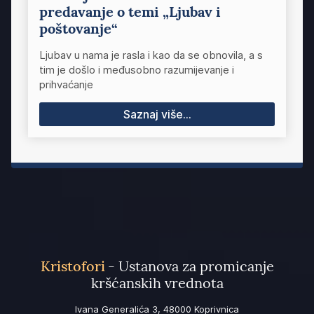
predavanje o temi „Ljubav i
poštovanje“
Ljubav u nama je rasla i kao da se obnovila, a s
tim je došlo i međusobno razumijevanje i
prihvaćanje
Saznaj više...
Kristofori
- Ustanova za promicanje
kršćanskih vrednota
Ivana Generalića 3, 48000 Koprivnica