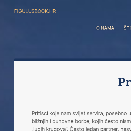
FIGULUS
BOOK.HR
O NAMA
ŠT
Pr
Pritisci koje nam svijet servira, posebno 
bližnjih i duhovne borbe, kojih često nis
„ludih krugova“. Često jedan partner, nesv