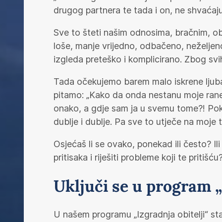
drugog partnera te tada i on, ne shvaćaju
Sve to šteti našim odnosima, bračnim, ob
loše, manje vrijedno, odbačeno, neželje
izgleda preteško i komplicirano. Zbog svih 
Tada očekujemo barem malo iskrene ljubav
pitamo: „Kako da onda nestanu moje rane, 
onako, a gdje sam ja u svemu tome?! Pok
dublje i dublje. Pa sve to utječe na moje 
Osjećaš li se ovako, ponekad ili često? Il
pritisaka i riješiti probleme koji te pritiš
Uključi se u program „
U našem programu „Izgradnja obitelji“ sta