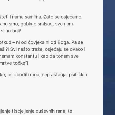
 šteti i nama samima. Zato se osjećamo
strahu smo, gubimo smisao, sve nam
silno boli!
otkud – ni od čovjeka ni od Boga. Pa se
ši?! Svi nešto traže, osjećaju se ovako i
i nemam konstantu i kao da tonem sve
„mrtve točke“!
ke, osloboditi rana, nepraštanja, psihičkih
nje i iscjeljenje duševnih rana, te