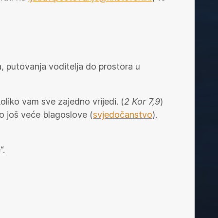
a, putovanja voditelja do prostora u
oliko vam sve zajedno vrijedi. (
2 Kor 7,9
)
o još veće blagoslove (
svjedočanstvo
).
“.