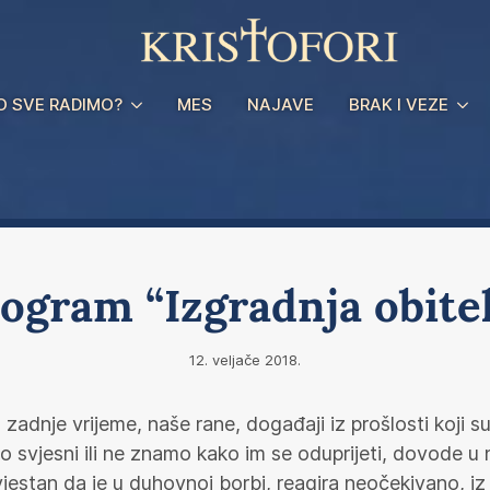
O SVE RADIMO?
MES
NAJAVE
BRAK I VEZE
ogram “Izgradnja obitel
12. veljače 2018.
u zadnje vrijeme, naše rane, događaji iz prošlosti koji s
mo svjesni ili ne znamo kako im se oduprijeti, dovode u
jestan da je u duhovnoj borbi, reagira neočekivano, iz 