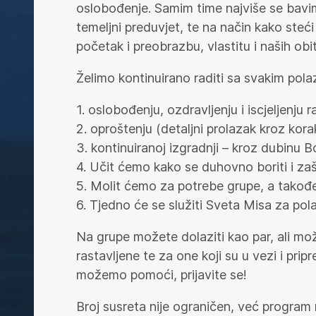
oslobođenje. Samim time najviše se bavimo
temeljni preduvjet, te na način kako steć
početak i preobrazbu, vlastitu i naših obite
Želimo kontinuirano raditi sa svakim pola
1. oslobođenju, ozdravljenju i iscjeljenju 
2. oproštenju (detaljni prolazak kroz kora
3. kontinuiranoj izgradnji – kroz dubinu B
4. Učit ćemo kako se duhovno boriti i zašti
5. Molit ćemo za potrebe grupe, a takođe
6. Tjedno će se služiti Sveta Misa za pola
Na grupe možete dolaziti kao par, ali mož
rastavljene te za one koji su u vezi i pri
možemo pomoći, prijavite se!
Broj susreta nije ograničen, već program 