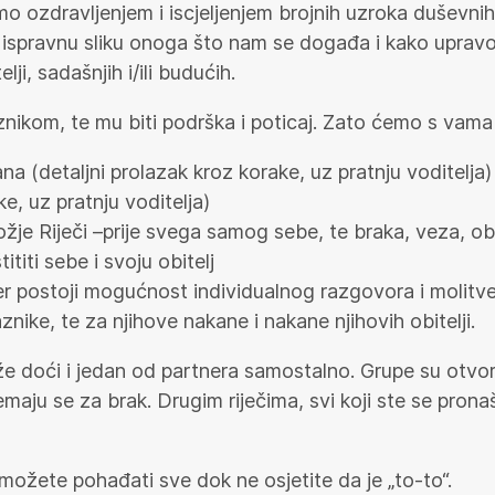
 ozdravljenjem i iscjeljenjem brojnih uzroka duševnih 
i ispravnu sliku onoga što nam se događa i kako upravo n
lji, sadašnjih i/ili budućih.
znikom, te mu biti podrška i poticaj. Zato ćemo s vama 
rana (detaljni prolazak kroz korake, uz pratnju voditelja)
ke, uz pratnju voditelja)
ožje Riječi –prije svega samog sebe, te braka, veza, obi
titi sebe i svoju obitelj
r postoji mogućnost individualnog razgovora i molitve
znike, te za njihove nakane i nakane njihovih obitelji.
e doći i jedan od partnera samostalno. Grupe su otvore
premaju se za brak. Drugim riječima, svi koji ste se pr
možete pohađati sve dok ne osjetite da je „to-to“.