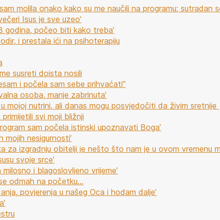
molila onako kako su me naučili na programu; sutradan s
čeri Isus je sve uzeo’
3 godina, počeo biti kako treba’
ir, i prestala ići na psihoterapiju
a
e susreti doista nosili
jesam i počela sam sebe prihvaćati”
hvalna osoba, manje zabrinuta’
 u mojoj nutrini, ali danas mogu posvjedočiti da živim sretnije
imijetili svi moji bližnji
aj program sam počela istinski upoznavati Boga’
mojih nesigurnosti’
ka za izgradnju obitelji je nešto što nam je u ovom vremenu 
susu svoje srce’
a milosno i blagoslovljeno vrijeme’
u se odmah na početku…
anja, povjerenja u našeg Oca i hodam dalje’
a’
estru