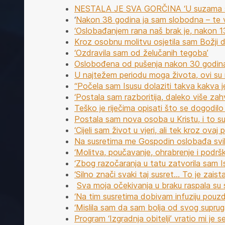
NESTALA JE SVA GORČINA ‘U suzama sam 
‘
Nakon 38 godina ja sam slobodna – te ve
‘Oslobađanjem rana naš brak je, nakon 1
Kroz osobnu molitvu osjetila sam Božji dod
‘Ozdravila sam od želučanih tegoba’
Oslobođena od pušenja nakon 30 godin
U najtežem periodu moga života, ovi su m
“Počela sam Isusu dolaziti takva kakva 
‘Postala sam razboritija, daleko više za
Teško je riječima opisati što se dogodilo
Postala sam nova osoba u Kristu, i to su pr
‘Cijeli sam život u vjeri, ali tek kroz ov
Na susretima me Gospodin oslobađa svih 
‘Molitva, poučavanje, ohrabrenje i podrš
‘Zbog razočaranja u tatu zatvorila sam I
‘Silno znači svaki taj susret… To je zaist
Sva moja očekivanja u braku raspala s
‘Na tim susretima dobivam infuziju pouzd
‘Mislila sam da sam bolja od svog suprug
Program ‘Izgradnja obitelji’ vratio mi je s