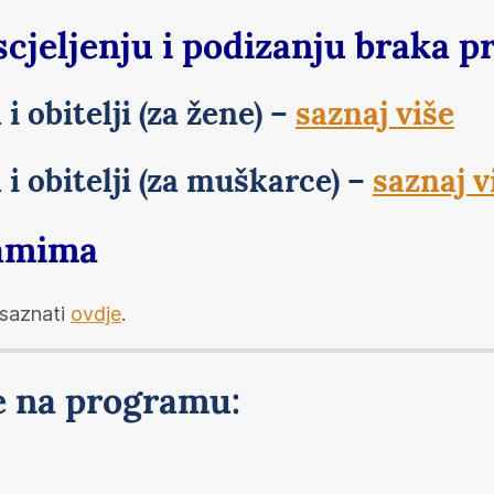
iscjeljenju i podizanju braka 
i obitelji (za žene) –
saznaj više
 i obitelji (za muškarce) –
saznaj v
ramima
 saznati
ovdje
.
je na programu: