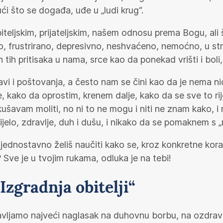
ći što se događa, uđe u „ludi krug“.
iteljskim, prijateljskim, našem odnosu prema Bogu, ali
no, frustrirano, depresivno, neshvaćeno, nemoćno, u 
tih pritisaka u nama, srce kao da ponekad vrišti i boli, 
i i poštovanja, a često nam se čini kao da je nema ni
kako da oprostim, krenem dalje, kako da se sve to rije
ušavam moliti, no ni to ne mogu i niti ne znam kako, 
tijelo, zdravlje, duh i dušu, i nikako da se pomaknem s 
i jednostavno želiš naučiti kako se, kroz konkretne kora
ću? Sve je u tvojim rukama, odluka je na tebi!
Izgradnja obitelji“
vljamo najveći naglasak na duhovnu borbu, na ozdravlje