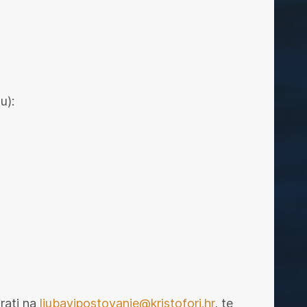
u):
irati na
ljubavipostovanje@kristofori.hr
, te