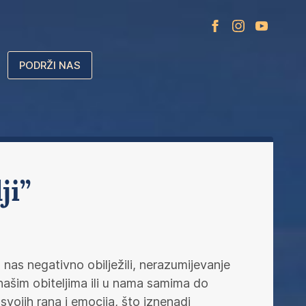
PODRŽI NAS
ji”
u nas negativno obilježili, nerazumijevanje
 našim obiteljima ili u nama samima do
svojih rana i emocija, što iznenadi