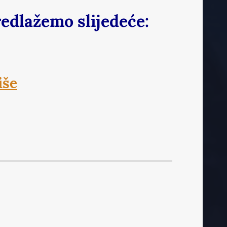
predlažemo slijedeće:
iše