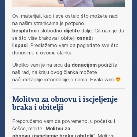
Ovi materijali, kao i sve ostalo što možete naći
na našim stranicama je potpuno
besplatno
i slobodno
dijelite
dalje. Cilj nam je da
se što više brakova i obitelji
osnaži
i spasi
. Predlažemo vam da pogledate sve što
donosimo u ovome članku.
Ukoliko vam je na srcu da
donacijom
podržite
naš rad, na kraju ovog članka možete
naći detaljnije informacije o nama. Hvala vam
Molitvu za obnovu i iscjeljenje
braka i obitelji
Preporučamo vam da povremeno, u početku i
češće, molite „
Molitvu za
obnovu i iscjeljenje braka i obitelji
“. Molitvu