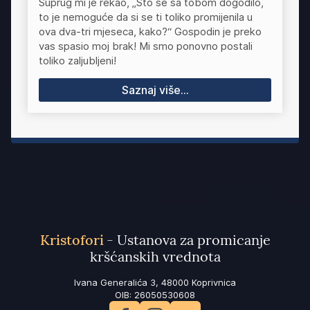
Suprug mi je rekao, „Što se sa tobom dogodilo,
to je nemoguće da si se ti toliko promijenila u
ova dva-tri mjeseca, kako?“ Gospodin je preko
vas spasio moj brak! Mi smo ponovno postali
toliko zaljubljeni!
Saznaj više...
Kristofori
- Ustanova za promicanje
kršćanskih vrednota
Ivana Generalića 3, 48000 Koprivnica
OIB: 26050530608