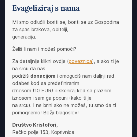
Evageliziraj s nama
Mi smo odlučili boriti se, boriti se uz Gospodina
za spas brakova, obitelji,
generacija.
Želiš li nam i možeš pomoći?
Za detaljnije klikni ovdje (
poveznica
), a ako ti je
na srcu da nas
podržiš
donacijom
i omogućiš nam daljnji rad,
odaberi kod sa predefiniranim
iznosom (10 EUR) ili skeniraj kod sa praznim
iznosom i sam ga popuni (kako ti je
na srcu). I ne brini ako ne možeš, tu smo da ti
pomognemo! Božji blagoslov!
Društvo Kristofori,
Rečko polje 153, Koprivnica