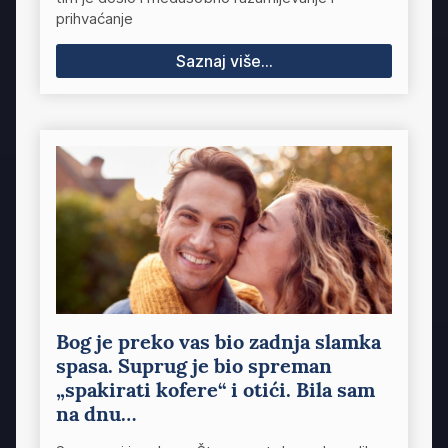
prihvaćanje
Saznaj više...
Bog je preko vas bio zadnja slamka
spasa. Suprug je bio spreman
„spakirati kofere“ i otići. Bila sam
na dnu…