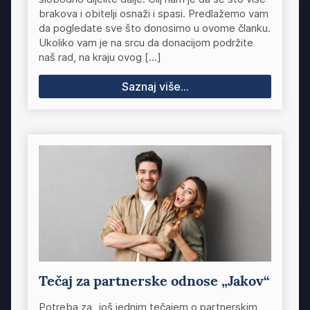
brakova i obitelji osnaži i spasi. Predlažemo vam
da pogledate sve što donosimo u ovome članku.
Ukoliko vam je na srcu da donacijom podržite
naš rad, na kraju ovog […]
Saznaj više...
Tečaj za partnerske odnose „Jakov“
Potreba za „još jednim tečajem o partnerskim