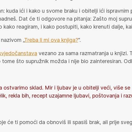
n: kuda ići i kako u svome braku i obitelji ići ispravni
d padneš. Dat će ti odgovore na pitanja: Zašto moj sup
kako reagiram, i kako postupiti, kako krenuti dalje, ka
 nazivom „
Treba li mi ova knjiga?
“.
svjedočanstava
vezano za sama razmatranja u knjizi. To 
ome što supružnik možda i nije bio zainteresiran. Odl
 ostvarimo sklad. Mir i ljubav je u obitelji veći, više 
k, rekla bih, recept uzajamne ljubavi, poštovanja i raz
oje će ti pomoći da obnoviš ili spasiš brak, ali prije s