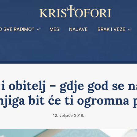
O SVE RADIMO?
MES
NAJAVE
BRAK I VEZE
i obitelj – gdje god se n
njiga bit će ti ogromna
12. veljače 2018.