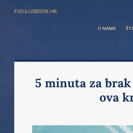
FIGULUS
BOOK.HR
O NAMA
ŠT
5 minuta za brak 
ova k