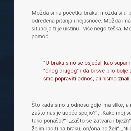
Možda si na početku braka, možda si u b
određena pitanja i nejasnoće. Možda ima
situacija ti je uistinu i više nego teška
pomoć.
“U braku smo se osjećali kao suparni
“onog drugog” i da bi sve bilo bolje a
smo popraviti odnos, ali nismo znali 
Što kada smo u odnosu gdje ima slike, a n
zašto nas je uopće spojio?“; „Kako moj s
tako ponaša?“; „Zašto se zatvara i bježi?“;
želim raditi na braku, on/ona ne želi“, „Ni