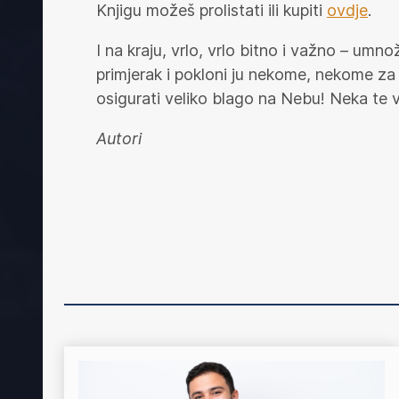
Knjigu možeš prolistati ili kupiti
ovdje
.
I na kraju, vrlo, vrlo bitno i važno – umnož
primjerak i pokloni ju nekome, nekome za k
osigurati veliko blago na Nebu! Neka te v
Autori