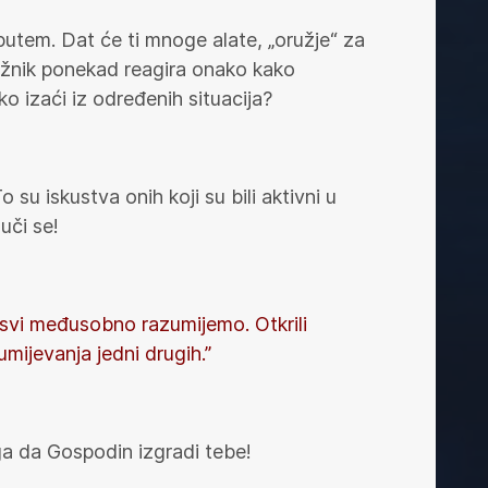
m putem. Dat će ti mnoge alate, „oružje“ za
ružnik ponekad reagira onako kako
ko izaći iz određenih situacija?
su iskustva onih koji su bili aktivni u
uči se!
se svi međusobno razumijemo. Otkrili
umijevanja jedni drugih.”
vega da Gospodin izgradi tebe!