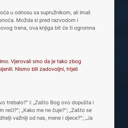
oća u odnosu sa supružnikom, ali imaš
asnoća. Možda si pred razvodom i
 ovog trena, ova knjiga bit će ti ogromna
zimo. Vjerovali smo da je tako zbog
nili. Nismo bili zadovoljni, htjeli
vo trebalo?“ i: „Zašto Bog ovo dopušta i
m reći?“; „Kako me ne čuje?“; „Zašto se
itelji važniji od nas, mene i djece?“; „Ja