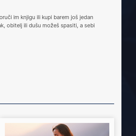
poruči im knjigu ili kupi barem još jedan
 obitelj ili dušu možeš spasiti, a sebi