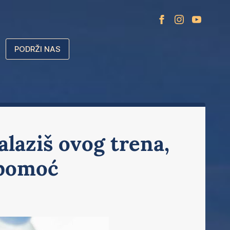
PODRŽI NAS
alaziš ovog trena,
 pomoć