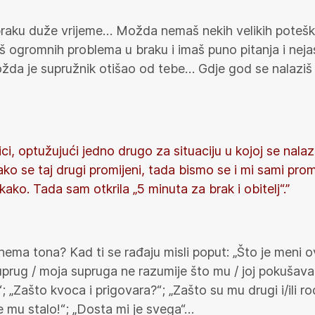
raku duže vrijeme… Možda nemaš nekih velikih potešk
š ogromnih problema u braku i imaš puno pitanja i nej
. Možda je supružnik otišao od tebe… Gdje god se nalaziš
ci, optužujući jedno drugo za situaciju u kojoj se nala
ko se taj drugi promijeni, tada bismo se i mi sami promije
kako. Tada sam otkrila „5 minuta za brak i obitelj“.”
ema tona? Kad ti se rađaju misli poput: „Što je meni o
uprug / moja supruga ne razumije što mu / joj pokušava
 „Zašto kvoca i prigovara?“; „Zašto su mu drugi i/ili rod
je mu stalo!“; „Dosta mi je svega“…