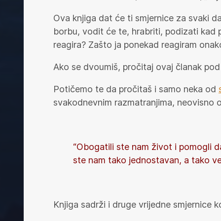
Ova knjiga dat će ti smjernice za svaki da
borbu, vodit će te, hrabriti, podizati ka
reagira? Zašto ja ponekad reagiram onako 
Ako se dvoumiš, pročitaj ovaj članak pod
Potičemo te da pročitaš i samo neka od
svakodnevnim razmatranjima, neovisno o t
“Obogatili ste nam život i pomogli da
ste nam tako jednostavan, a tako veli
Knjiga sadrži i druge vrijedne smjernice k