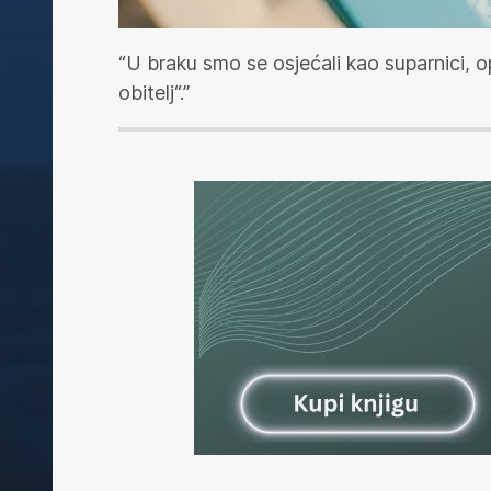
“U braku smo se osjećali kao suparnici, o
obitelj“.”