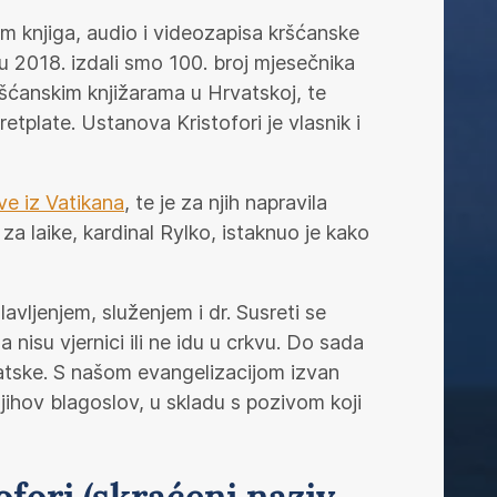
em knjiga, audio i videozapisa kršćanske
u 2018. izdali smo 100. broj mjesečnika
ršćanskim knjižarama u Hrvatskoj, te
etplate. Ustanova Kristofori je vlasnik i
e iz Vatikana
, te je za njih napravila
za laike, kardinal Rylko, istaknuo je kako
avljenjem, služenjem i dr. Susreti se
 nisu vjernici ili ne idu u crkvu. Do sada
rvatske. S našom evangelizacijom izvan
njihov blagoslov, u skladu s pozivom koji
fori (skraćeni naziv