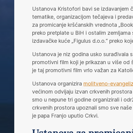
Ustanova Kristofori bavi se izdavanjem č
tematike, organizacijom tečajeva i predav
za promicanje kršćanskih vrednota „Book”
preko pretplate u BiH i ostalim zemljama 
izdavačke kuće „Figulus d.o.o.“ preko koj
Ustanova je niz godina usko surađivala 
promotivni film koji je prikazan u više od
je taj promotivni film vrlo važan za Katol
Ustanova organizira
molitveno-evangeliz
većinom odvijaju izvan crkvenih prostora s
smo u nepune tri godine organizirali i od
crkvenih prostora upoznali smo sve naše bi
je papa Franjo uputio Crkvi.
Ustanova za promicanj