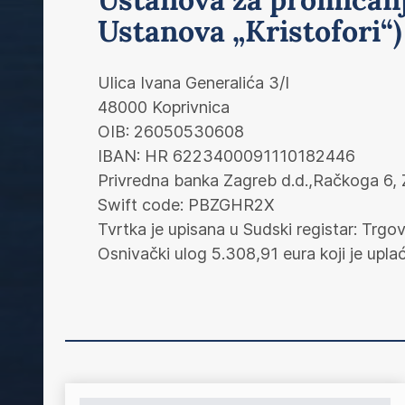
Ustanova „Kristofori“)
Ulica Ivana Generalića 3/I
48000 Koprivnica
OIB: 26050530608
IBAN: HR 6223400091110182446
Privredna banka Zagreb d.d.,Račkoga 6,
Swift code: PBZGHR2X
Tvrtka je upisana u Sudski registar: Trg
Osnivački ulog 5.308,91 eura koji je uplaće