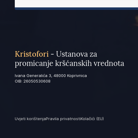
Kristofori
- Ustanova za
promicanje kršćanskih vrednota
Ivana Generalića 3, 48000 Koprivnica
OIB: 26050530608
Uvjeti korištenja
Pravila privatnosti
Kolačići (EU)