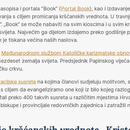
asopisa i portala “Book” (
Portal Book
), kao i izdavanj
anja s ciljem promicanja kršćanskih vrednota. U travnj
. „Book” se može nabaviti na svim kioscima i u svim k
svijeta. Najvećim ga dijelom izdajemo preko godišnje pr
e je tiskana većina naših naslova.
s
Međunarodnom službom Katoličke karizmatske obnov
 šezdeset zemalja svijeta. Predsjednik Papinskog vijeća 
ičku crkvu.
acijske susrete
na kojima članovi sudjeluju molitvom, sl
 ciljem da evangeliziramo one koji iz bilo kojeg razloga
ržali preko 400 takvih susreta u različitim mjestima H
skupe i provincijale redovničkih zajednica i zatražili 
e kršćanskih vrednota „Kristo