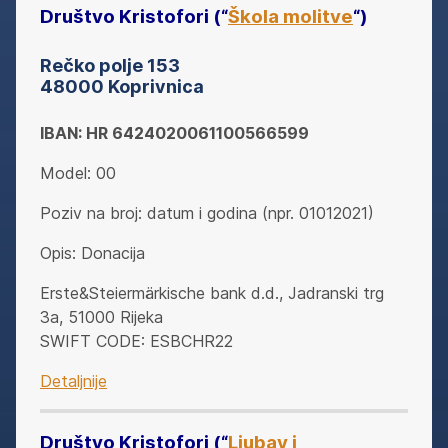
Društvo Kristofori
(“
Škola molitve
“
)
Rečko polje 153
48000 Koprivnica
IBAN: HR 6424020061100566599
Model: 00
Poziv na broj: datum i godina (npr. 01012021)
Opis: Donacija
Erste&Steiermärkische bank d.d., Jadranski trg
3a, 51000 Rijeka
SWIFT CODE: ESBCHR22
Detaljnije
Društvo Kristofori
(“
Ljubav i