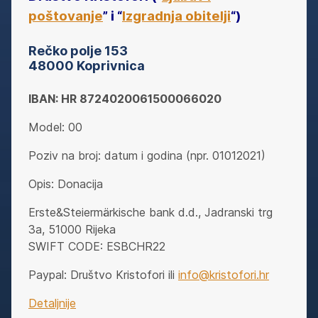
poštovanje
” i “
Izgradnja obitelji
“
)
Rečko polje 153
48000 Koprivnica
IBAN: HR 8724020061500066020
Model: 00
Poziv na broj: datum i godina (npr. 01012021)
Opis: Donacija
Erste&Steiermärkische bank d.d., Jadranski trg
3a, 51000 Rijeka
SWIFT CODE: ESBCHR22
Paypal: Društvo Kristofori ili
info@kristofori.hr
Detaljnije