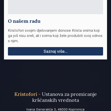
O našem radu
Kristofori svojim djelovanjem donose Krista onima koji
ga još nisu sreli, ali i svima koji žele produbiti svoj odnos
s njim.
Saznaj više...
Kristofori
- Ustanova za promicanje
kršćanskih vrednota
Ivana Generalića 3, 48000 Koprivnica