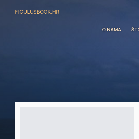
FIGULUS
BOOK.HR
O NAMA
ŠT