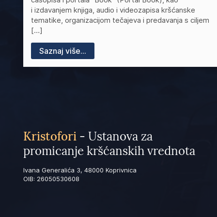
i izdavanjem knjiga, audio i videozapisa kršćanske
tematike, organizacijom tečajeva i predavanja s ciljem
[…]
Saznaj više...
Kristofori
- Ustanova za
promicanje kršćanskih vrednota
Ivana Generalića 3, 48000 Koprivnica
OIB: 26050530608