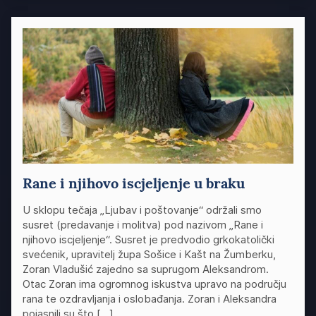
Rane i njihovo iscjeljenje u braku
U sklopu tečaja „Ljubav i poštovanje“ održali smo
susret (predavanje i molitva) pod nazivom „Rane i
njihovo iscjeljenje“. Susret je predvodio grkokatolički
svećenik, upravitelj župa Sošice i Kašt na Žumberku,
Zoran Vladušić zajedno sa suprugom Aleksandrom.
Otac Zoran ima ogromnog iskustva upravo na području
rana te ozdravljanja i oslobađanja. Zoran i Aleksandra
pojasnili su što […]