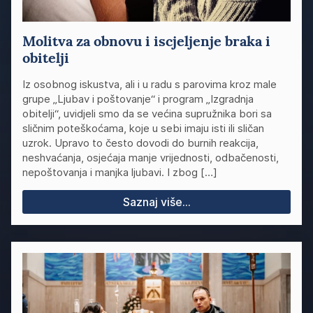
Molitva za obnovu i iscjeljenje braka i
obitelji
Iz osobnog iskustva, ali i u radu s parovima kroz male
grupe „Ljubav i poštovanje“ i program „Izgradnja
obitelji“, uvidjeli smo da se većina supružnika bori sa
sličnim poteškoćama, koje u sebi imaju isti ili sličan
uzrok. Upravo to često dovodi do burnih reakcija,
neshvaćanja, osjećaja manje vrijednosti, odbačenosti,
nepoštovanja i manjka ljubavi. I zbog […]
Saznaj više...