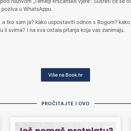
 pod nazivom „Temelji kršćanske vjere“. Susreti će se od
g poziva u WhatsAppu.
, a tko sam ja? kako uspostaviti odnos s Bogom? kako 
 li svima? I na sva ostala pitanja koja vas zanimaju.
Više na Book.hr
PROČITAJTE I OVO