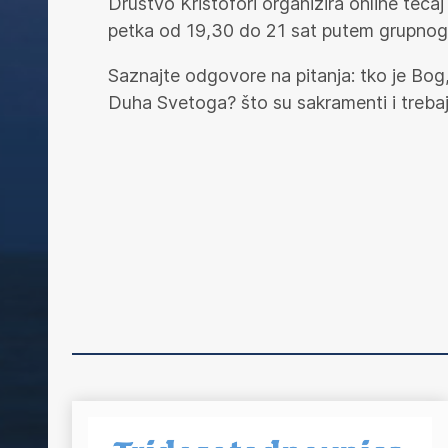
Društvo Kristofori organizira online tečaj
petka od 19,30 do 21 sat putem grupno
Saznajte odgovore na pitanja: tko je Bog
Duha Svetoga? što su sakramenti i trebaju