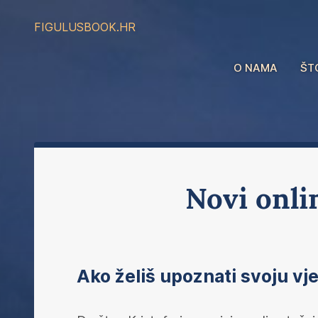
FIGULUS
BOOK.HR
O NAMA
ŠT
Novi onli
Ako želiš upoznati svoju vj