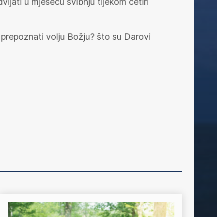
vijati u mjesecu svibnju tijekom četiri
prepoznati volju Božju? što su Darovi