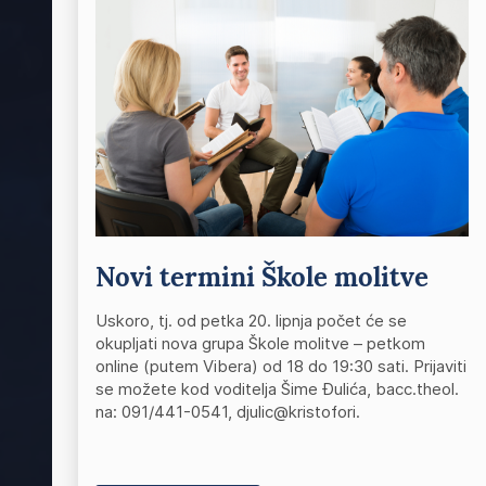
Novi termini Škole molitve
Uskoro, tj. od petka 20. lipnja počet će se
okupljati nova grupa Škole molitve – petkom
online (putem Vibera) od 18 do 19:30 sati. Prijaviti
se možete kod voditelja Šime Đulića, bacc.theol.
na: 091/441-0541, djulic@kristofori.