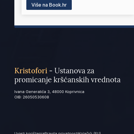
Više na Book.hr
Kristofori
- Ustanova za
promicanje kršćanskih vrednota
Ivana Generalića 3, 48000 Koprivnica
OIB: 26050530608
Uvjeti korištenja
Pravila privatnosti
Kolačići (EU)