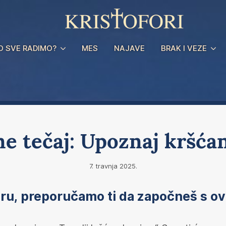
O SVE RADIMO?
MES
NAJAVE
BRAK I VEZE
ne tečaj: Upoznaj kršća
7. travnja 2025.
eru, preporučamo ti da započneš s ova