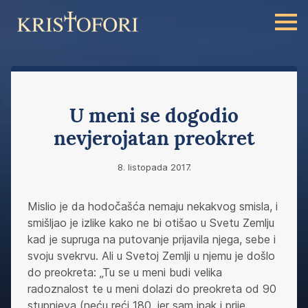
U meni se dogodio
nevjerojatan preokret
8. listopada 2017.
Mislio je da hodočašća nemaju nekakvog smisla, i
smišljao je izlike kako ne bi otišao u Svetu Zemlju
kad je supruga na putovanje prijavila njega, sebe i
svoju svekrvu. Ali u Svetoj Zemlji u njemu je došlo
do preokreta: „Tu se u meni budi velika
radoznalost te u meni dolazi do preokreta od 90
stupnjeva (neću reći 180, jer sam ipak i prije