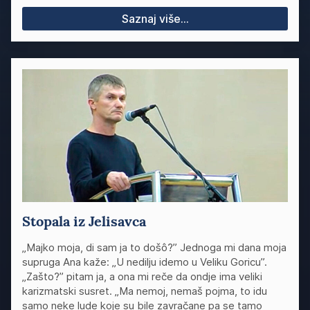
Saznaj više...
Stopala iz Jelisavca
„Majko moja, di sam ja to došô?” Jednoga mi dana moja
supruga Ana kaže: „U nedilju idemo u Veliku Goricu”.
„Zašto?” pitam ja, a ona mi reče da ondje ima veliki
karizmatski susret. „Ma nemoj, nemaš pojma, to idu
samo neke lude koje su bile zavračane pa se tamo