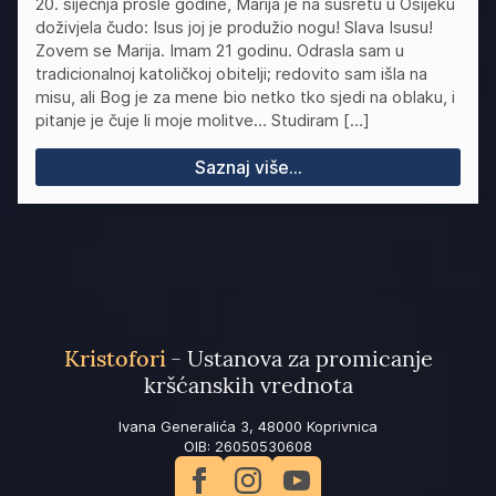
20. siječnja prošle godine, Marija je na susretu u Osijeku
doživjela čudo: Isus joj je produžio nogu! Slava Isusu!
Zovem se Marija. Imam 21 godinu. Odrasla sam u
tradicionalnoj katoličkoj obitelji; redovito sam išla na
misu, ali Bog je za mene bio netko tko sjedi na oblaku, i
pitanje je čuje li moje molitve… Studiram […]
Saznaj više...
Kristofori
- Ustanova za promicanje
kršćanskih vrednota
Ivana Generalića 3, 48000 Koprivnica
OIB: 26050530608