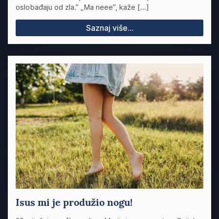
oslobađaju od zla.” „Ma neee”, kaže […]
Saznaj više...
Isus mi je produžio nogu!