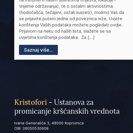
vrijeme održavanja), te o ostalim aktivnostima
(hodočašća, tečajevi, ostali susreti), molimo Vas da
se prijavite putem jedne od poveznica niže. Uvjete
korištenja Vaših podataka možete pogledati ovdje.
Prijavom na neku od naših lista, slažete se sa
uvjetima korištenja podataka. Za […]
Saznaj više...
Kristofori
- Ustanova za
promicanje kršćanskih vrednota
Ivana Generalića 3, 48000 Koprivnica
OIB: 26050530608