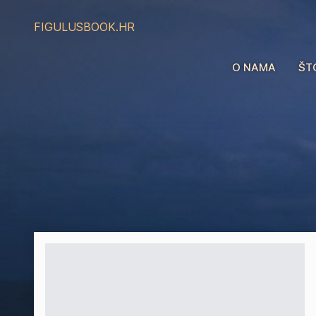
FIGULUS
BOOK.HR
O NAMA
ŠT