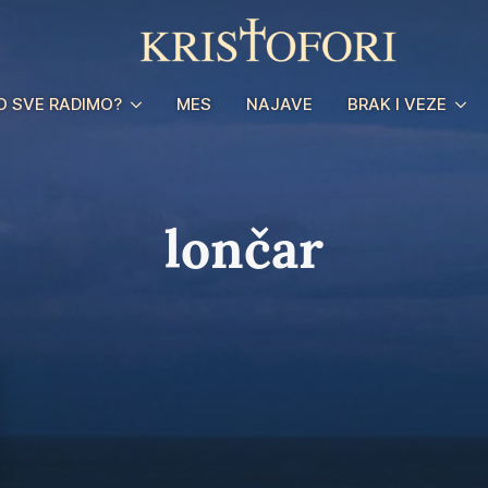
O SVE RADIMO?
MES
NAJAVE
BRAK I VEZE
lončar