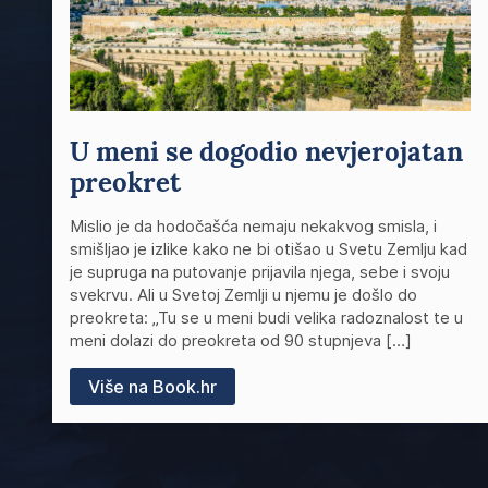
U meni se dogodio nevjerojatan
preokret
Mislio je da hodočašća nemaju nekakvog smisla, i
smišljao je izlike kako ne bi otišao u Svetu Zemlju kad
je supruga na putovanje prijavila njega, sebe i svoju
svekrvu. Ali u Svetoj Zemlji u njemu je došlo do
preokreta: „Tu se u meni budi velika radoznalost te u
meni dolazi do preokreta od 90 stupnjeva […]
Više na Book.hr