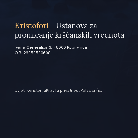
Kristofori
- Ustanova za
promicanje kršćanskih vrednota
Ivana Generalića 3, 48000 Koprivnica
OIB: 26050530608
Uvjeti korištenja
Pravila privatnosti
Kolačići (EU)