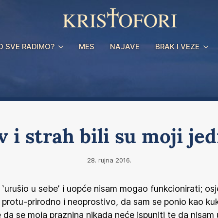
O SVE RADIMO?
MES
NAJAVE
BRAK I VEZE
 i strah bili su moji jed
28. rujna 2016.
ʽurušio u sebeʼ i uopće nisam mogao funkcionirati; os
protu-prirodno i neoprostivo, da sam se ponio kao kukav
je da se moja praznina nikada neće ispuniti te da nisam 