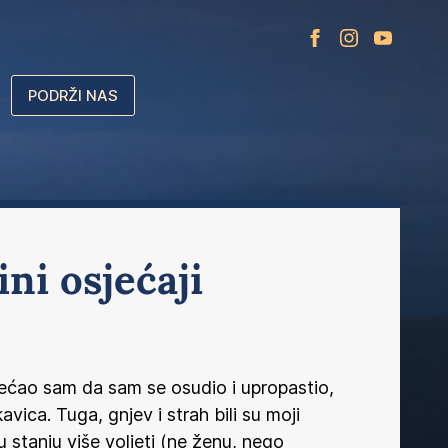
PODRŽI NAS
ini osjećaji
jećao sam da sam se osudio i upropastio,
ica. Tuga, gnjev i strah bili su moji
u stanju više voljeti (ne ženu, nego