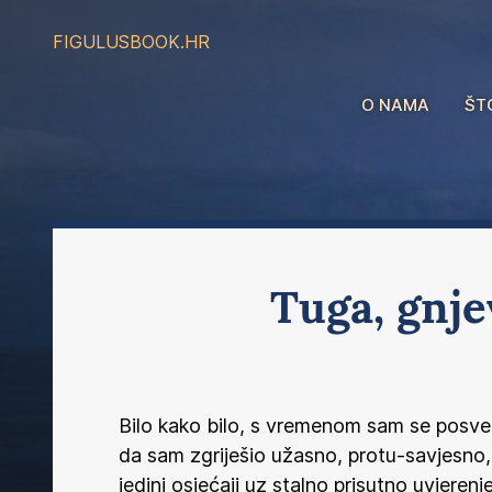
FIGULUS
BOOK.HR
O NAMA
ŠT
Tuga, gnjev
Bilo kako bilo, s vremenom sam se posve 
da sam zgriješio užasno, protu-savjesno, 
jedini osjećaji uz stalno prisutno uvjeren