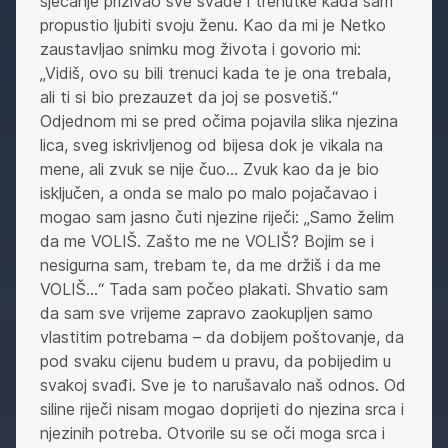
sjećanje prizivao sve svađe i trenutke kada sam
propustio ljubiti svoju ženu. Kao da mi je Netko
zaustavljao snimku mog života i govorio mi:
„Vidiš, ovo su bili trenuci kada te je ona trebala,
ali ti si bio prezauzet da joj se posvetiš.“
Odjednom mi se pred očima pojavila slika njezina
lica, sveg iskrivljenog od bijesa dok je vikala na
mene, ali zvuk se nije čuo… Zvuk kao da je bio
isključen, a onda se malo po malo pojačavao i
mogao sam jasno čuti njezine riječi: „Samo želim
da me VOLIŠ. Zašto me ne VOLIŠ? Bojim se i
nesigurna sam, trebam te, da me držiš i da me
VOLIŠ…“ Tada sam počeo plakati. Shvatio sam
da sam sve vrijeme zapravo zaokupljen samo
vlastitim potrebama – da dobijem poštovanje, da
pod svaku cijenu budem u pravu, da pobijedim u
svakoj svađi. Sve je to narušavalo naš odnos. Od
siline riječi nisam mogao doprijeti do njezina srca i
njezinih potreba. Otvorile su se oči moga srca i