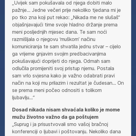
„Uvijek sam pokušavala od njega dobiti malo
pažnje… Jedne večeri prije nekoliko tjedana mi je
po tko zna koji put rekao: „Nikada me ne slušaš“
objašnjavajući time svoje hladno držanje prema
meni posljednjih mjesec dana. Te sam noći
razmišljala o njegovu ‘muškom’ načinu
komuniciranja te sam shvatila jednu stvar – cijelo
ga vrijeme gnjavim svojim predbacivanjima
pokušavajući doprijeti do njega. Odmah sam
odlučila promijeniti svoj pristup njemu. Postala
sam vrlo svjesna kako je važno odabrati pravi
način na koji mu prilazim i rezultat je čudesan… On
se prema meni počeo odnositi s tolikom
ljubavlju…“
Dosad nikada nisam shvaćala koliko je mome
mužu životno važno da ga poštujem
„Suprug i ja prisustvovali smo vašoj bračnoj
konferenciji o ljubavi i poštovanju. Nekoliko dana