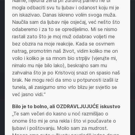
Naime, nijedna žena pri zdravoj pameti ne bi
mogla odbaciti svu tu ljubav i odanost koju mi je
on iskazivao. Danas iskreno volim svoga muža.
Naučila sam da ljubav nije osjećaj, već nešto što
odaberemo i za to se opredijelimo. Mi se nismo
rastali zato što je moj muž odabrao voljeti me
bez obzira na moje reakcije. Kada se osvrnem
natrag, promotrim naš život, vidim koliko me on
volio i koliko je sa mnom bio strpljiv (vjerujte mi,
nimalo mu nije bilo lako), beskrajno sam mu
zahvalna što je po Kristovoj snazi on spasio naš
brak. Ne mogu reći da smo u potpunosti izašli iz
tunela, ali zasigurno smo vrlo blizu jer svjetlo se
već jasno vidi.“
Bilo je to bolno, ali OZDRAVLJUJUĆE iskustvo
„Te sam večeri do kasno u noć razmišljao o
onome što mi je ona rekla i što vi poučavate o
ljubavi i poštovanju. Molio sam za mudrost.