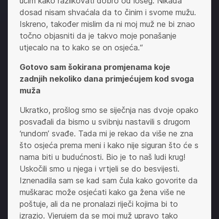
učim kako razlikovati dobro od lošeg. Nikada
dosad nisam shvaćala da to činim i svome mužu.
Iskreno, također mislim da ni moj muž ne bi znao
točno objasniti da je takvo moje ponašanje
utjecalo na to kako se on osjeća.“
Gotovo sam šokirana promjenama koje
zadnjih nekoliko dana primjećujem kod svoga
muža
Ukratko, prošlog smo se siječnja nas dvoje opako
posvađali da bismo u svibnju nastavili s drugom
‘rundom’ svađe. Tada mi je rekao da više ne zna
što osjeća prema meni i kako nije siguran što će s
nama biti u budućnosti. Bio je to naš ludi krug!
Uskočili smo u njega i vrtjeli se do besvijesti.
Iznenadila sam se kad sam čula kako govorite da
muškarac može osjećati kako ga žena više ne
poštuje, ali da ne pronalazi riječi kojima bi to
izrazio. Vjerujem da se moj muž upravo tako