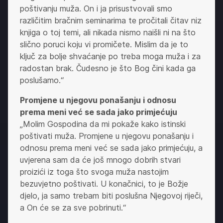
poštivanju muža. On i ja prisustvovali smo
različitim bračnim seminarima te pročitali čitav niz
knjiga o toj temi, ali nikada nismo naišli ni na što
slično poruci koju vi promičete. Mislim da je to
ključ za bolje shvaćanje po treba moga muža i za
radostan brak. Čudesno je što Bog čini kada ga
poslušamo.“
Promjene u njegovu ponašanju i odnosu
prema meni već se sada jako primjećuju
„Molim Gospodina da mi pokaže kako istinski
poštivati muža. Promjene u njegovu ponašanju i
odnosu prema meni već se sada jako primjećuju, a
uvjerena sam da će još mnogo dobrih stvari
proizići iz toga što svoga muža nastojim
bezuvjetno poštivati. U konačnici, to je Božje
djelo, ja samo trebam biti poslušna Njegovoj riječi,
a On će se za sve pobrinuti.“