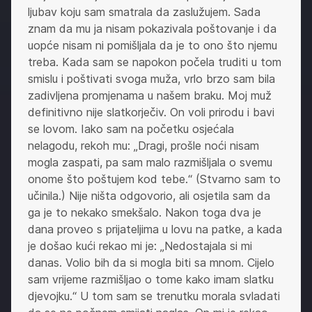
ljubav koju sam smatrala da zaslužujem. Sada
znam da mu ja nisam pokazivala poštovanje i da
uopće nisam ni pomišljala da je to ono što njemu
treba. Kada sam se napokon počela truditi u tom
smislu i poštivati svoga muža, vrlo brzo sam bila
zadivljena promjenama u našem braku. Moj muž
definitivno nije slatkorječiv. On voli prirodu i bavi
se lovom. Iako sam na početku osjećala
nelagodu, rekoh mu: „Dragi, prošle noći nisam
mogla zaspati, pa sam malo razmišljala o svemu
onome što poštujem kod tebe.“ (Stvarno sam to
učinila.) Nije ništa odgovorio, ali osjetila sam da
ga je to nekako smekšalo. Nakon toga dva je
dana proveo s prijateljima u lovu na patke, a kada
je došao kući rekao mi je: „Nedostajala si mi
danas. Volio bih da si mogla biti sa mnom. Cijelo
sam vrijeme razmišljao o tome kako imam slatku
djevojku.“ U tom sam se trenutku morala svladati