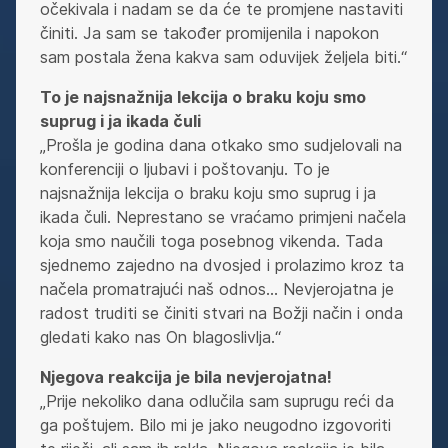
očekivala i nadam se da će te promjene nastaviti
činiti. Ja sam se također promijenila i napokon
sam postala žena kakva sam oduvijek željela biti.“
To je najsnažnija lekcija o braku koju smo
suprug i ja ikada čuli
„Prošla je godina dana otkako smo sudjelovali na
konferenciji o ljubavi i poštovanju. To je
najsnažnija lekcija o braku koju smo suprug i ja
ikada čuli. Neprestano se vraćamo primjeni načela
koja smo naučili toga posebnog vikenda. Tada
sjednemo zajedno na dvosjed i prolazimo kroz ta
načela promatrajući naš odnos… Nevjerojatna je
radost truditi se činiti stvari na Božji način i onda
gledati kako nas On blagoslivlja.“
Njegova reakcija je bila nevjerojatna!
„Prije nekoliko dana odlučila sam suprugu reći da
ga poštujem. Bilo mi je jako neugodno izgovoriti