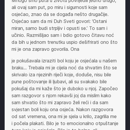
Mnogo smo puta u životu povrijedili jedno drugo,
ali ovaj sam put, po miru i sigurnosti koje sam
osjećao, znao da se događa nešto drugačije.
Osjećao sam da mi Duh Sveti govori: ‘Ostani
miran, samo budi strpljiv i opusti se.’ To sam i
učinio. Razmišljao sam i bdio gotovo čitavu noć
da bih u jednom trenutku uspio dešifrirati ono što
mi je ona zapravo govorila. Ona
je pokušavala izraziti bol koju je osjećala u našem
braku… Trebala mi je cijela noć da shvatim što se
skrivalo iza njezinih riječi koje, doduše, nisu bile
pune poštovanje ili ljubavi, ali su svakako bile
pokušaj da mi kaže što je duboko u njoj. Započeo
sam razgovor s njom rekavši joj da mislim kako
sam shvatio što mi zapravo želi reći i da sam
svjestan boli koju ona osjeća. Nakon razgovora
od sat vremena, ona mi je sjela u krilo, zagrlila me
i počela plakati. Bilo je to emocionalno otpuštanje