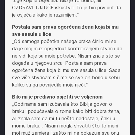
tuge koju je osjećala. Bilo je to bolno, ali
OZDRAVLJUJUĆE iskustvo. To je bio prvi put da
je osjećala kako je razumijem.“
Postala sam prava ogorčena žena koja bi mu
sve sasula u lice
„Od samoga početka našega braka činilo mi se
da je moj muž opsjednut kontroliranjem stvari i da
ne vidi koje su moje potrebe. Nisam znala što se
događa u njegovu srcu. Postala sam prava
ogorčena žena koja bi mu sve sasula u lice. Sada
sve više shvaćam s čime se sve on borio u sebi i
koliko su ga povrijedile moje riječi.“
Bilo mi je predivno osjetiti se voljenom
„Godinama sam izučavala što Biblija govori o
braku i podučavala o tome kako biti dobra žena,
ali znala sam da mi tu nešto nedostaje, čak i u
mome braku… Nisam mogla shvatiti što to meni
moj muž zamjera i zašto mi ne pokazuje svu onu