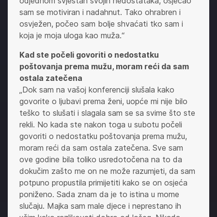
odjednom svjestan svojih nedostataka, osjećao
sam se motiviran i nadahnut. Tako ohrabren i
osvježen, počeo sam bolje shvaćati tko sam i
koja je moja uloga kao muža.“
Kad ste počeli govoriti o nedostatku
poštovanja prema mužu, moram reći da sam
ostala zatečena
„Dok sam na vašoj konferenciji slušala kako
govorite o ljubavi prema ženi, uopće mi nije bilo
teško to slušati i slagala sam se sa svime što ste
rekli. No kada ste nakon toga u subotu počeli
govoriti o nedostatku poštovanja prema mužu,
moram reći da sam ostala zatečena. Sve sam
ove godine bila toliko usredotočena na to da
dokučim zašto me on ne može razumjeti, da sam
potpuno propustila primijetiti kako se on osjeća
poniženo. Sada znam da je to istina u mome
slučaju. Majka sam male djece i neprestano ih