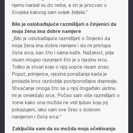
njemu narasli su do neba, a on je procvao u
čovjeka kakvog sam uvijek željela.“
Bilo je oslobađajuće razmišljati o činjenici da
moja žena ima dobre namjere
„Bilo je oslobađajuće razmišljati o činjenici da
moja žena ima dobre namjere i da mi pristupa
čista srca, kao što i sama kaže. Nažalost, prije
nisam mogao razumjeti što je u njezinu srcu.
Toliko je stvari koje o njoj uopće nisam znao.
Poput, primjerice, njezina ponašanja kada je
prolazila kroz razdoblje postporođajne depresije.
Shvaćanje onoga što se u njoj događalo uistinu
mi je omekšalo srce. Počeo sam više razmišljati o
tome kako ona možda ne vidi ljubav koju joj
pokazujem, iako sam sve činio s dobrom
namjerom i čista srca.“
Zaključila sam da su možda moja očekivanja