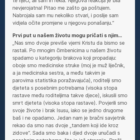
te riječi, ali sam ih rekla. Njegova reakcija je bila
nevjerojatna! Pitao me zašto ga poštujem.
Nabrojala sam mu nekoliko stvari, i poslije sam
vidjela očite promjene u njegovu ponašanju.“
Prvi put u našem životu mogu pričati s njim…
„Nas smo dvoje previše vjerni Kristu da bismo se
rastali. Po mnogim čimbenicima u našem životu
spadamo u kategoriju brakova koji propadaju:
oboje smo medicinske struke (moj je muž liječnik,
a ja medicinska sestra, a među takvim je
parovima statistika poražavajuća), roditelji smo
djeteta s posebnim potrebama (visoka stopa
rastave među roditeljima takve djece), iskusili smo
smrt djeteta (visoka stopa rastave). Povjerili smo
svoje živote i brak Isusu, iako se jedno drugome
baš i ne opadamo. Jedan nam je bračni savjetnik
rekao da smo nas dvoje „tandem koji ide kroz
zidove“. Sada smo baka i djed dvoje unučadi s