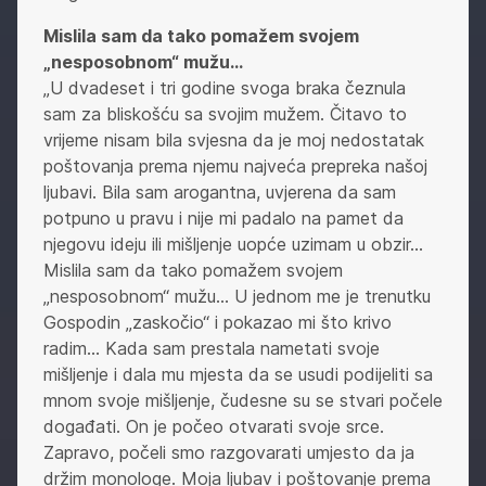
Mislila sam da tako pomažem svojem
„nesposobnom“ mužu…
„U dvadeset i tri godine svoga braka čeznula
sam za bliskošću sa svojim mužem. Čitavo to
vrijeme nisam bila svjesna da je moj nedostatak
poštovanja prema njemu najveća prepreka našoj
ljubavi. Bila sam arogantna, uvjerena da sam
potpuno u pravu i nije mi padalo na pamet da
njegovu ideju ili mišljenje uopće uzimam u obzir…
Mislila sam da tako pomažem svojem
„nesposobnom“ mužu… U jednom me je trenutku
Gospodin „zaskočio“ i pokazao mi što krivo
radim… Kada sam prestala nametati svoje
mišljenje i dala mu mjesta da se usudi podijeliti sa
mnom svoje mišljenje, čudesne su se stvari počele
događati. On je počeo otvarati svoje srce.
Zapravo, počeli smo razgovarati umjesto da ja
držim monologe. Moja ljubav i poštovanje prema