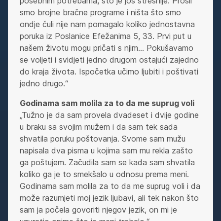
posebnim potrebama, što je još stresnije. Prošli
smo brojne bračne programe i ništa što smo
ondje čuli nije nam pomagalo koliko jednostavna
poruka iz Poslanice Efežanima 5, 33. Prvi put u
našem životu mogu pričati s njim… Pokušavamo
se voljeti i svidjeti jedno drugom ostajući zajedno
do kraja života. Ispočetka učimo ljubiti i poštivati
jedno drugo.“
Godinama sam molila za to da me suprug voli
„Tužno je da sam provela dvadeset i dvije godine
u braku sa svojim mužem i da sam tek sada
shvatila poruku poštovanja. Svome sam mužu
napisala dva pisma u kojima sam mu rekla zašto
ga poštujem. Začudila sam se kada sam shvatila
koliko ga je to smekšalo u odnosu prema meni.
Godinama sam molila za to da me suprug voli i da
može razumjeti moj jezik ljubavi, ali tek nakon što
sam ja počela govoriti njegov jezik, on mi je