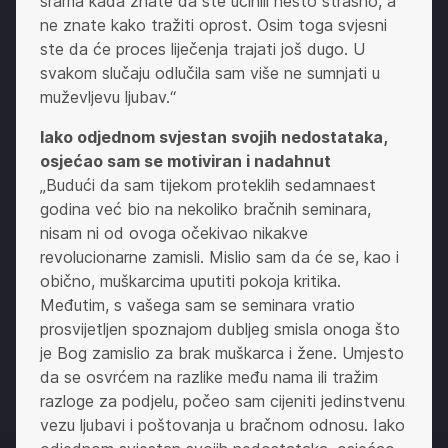
srama kada znate da ste učinili nešto strašno, a
ne znate kako tražiti oprost. Osim toga svjesni
ste da će proces liječenja trajati još dugo. U
svakom slučaju odlučila sam više ne sumnjati u
muževljevu ljubav.“
­­­Iako odjednom svjestan svojih nedostataka,
osjećao sam se motiviran i nadahnut
„Budući da sam tijekom proteklih sedamnaest
godina već bio na nekoliko bračnih seminara,
nisam ni od ovoga očekivao nikakve
revolucionarne zamisli. Mislio sam da će se, kao i
obično, muškarcima uputiti pokoja kritika.
Međutim, s vašega sam se seminara vratio
prosvijetljen spoznajom dubljeg smisla onoga što
je Bog zamislio za brak muškarca i žene. Umjesto
da se osvrćem na razlike među nama ili tražim
razloge za podjelu, počeo sam cijeniti jedinstvenu
vezu ljubavi i poštovanja u bračnom odnosu. Iako