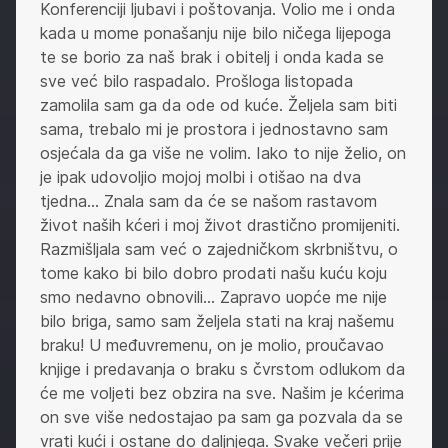
Konferenciji ljubavi i poštovanja. Volio me i onda
kada u mome ponašanju nije bilo ničega lijepoga
te se borio za naš brak i obitelj i onda kada se
sve već bilo raspadalo. Prošloga listopada
zamolila sam ga da ode od kuće. Željela sam biti
sama, trebalo mi je prostora i jednostavno sam
osjećala da ga više ne volim. Iako to nije želio, on
je ipak udovoljio mojoj molbi i otišao na dva
tjedna… Znala sam da će se našom rastavom
život naših kćeri i moj život drastično promijeniti.
Razmišljala sam već o zajedničkom skrbništvu, o
tome kako bi bilo dobro prodati našu kuću koju
smo nedavno obnovili… Zapravo uopće me nije
bilo briga, samo sam željela stati na kraj našemu
braku! U međuvremenu, on je molio, proučavao
knjige i predavanja o braku s čvrstom odlukom da
će me voljeti bez obzira na sve. Našim je kćerima
on sve više nedostajao pa sam ga pozvala da se
vrati kući i ostane do daljnjega. Svake večeri prije