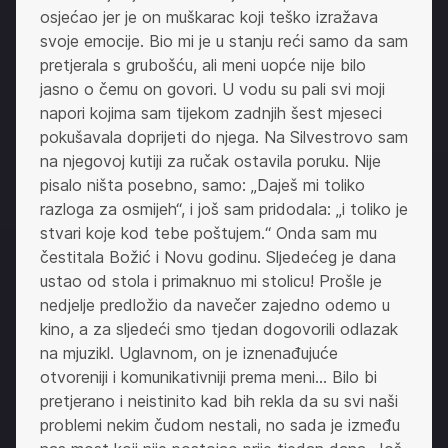
osjećao jer je on muškarac koji teško izražava
svoje emocije. Bio mi je u stanju reći samo da sam
pretjerala s grubošću, ali meni uopće nije bilo
jasno o čemu on govori. U vodu su pali svi moji
napori kojima sam tijekom zadnjih šest mjeseci
pokušavala doprijeti do njega. Na Silvestrovo sam
na njegovoj kutiji za ručak ostavila poruku. Nije
pisalo ništa posebno, samo: „Daješ mi toliko
razloga za osmijeh“, i još sam pridodala: „i toliko je
stvari koje kod tebe poštujem.“ Onda sam mu
čestitala Božić i Novu godinu. Sljedećeg je dana
ustao od stola i primaknuo mi stolicu! Prošle je
nedjelje predložio da navečer zajedno odemo u
kino, a za sljedeći smo tjedan dogovorili odlazak
na mjuzikl. Uglavnom, on je iznenađujuće
otvoreniji i komunikativniji prema meni… Bilo bi
pretjerano i neistinito kad bih rekla da su svi naši
problemi nekim čudom nestali, no sada je između