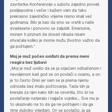
završetka Konferencije u subotu zajedno proveli
poslijepodne i večer i kažem vam da tako
prekrasno zajedničko vrijeme nismo imali već
godinama. Bilo je kao da smo se vratili u naše
dvadesete i ponovno se zaljubili. Emersone,
moram ti priznati da dosad nikada nisam
shvaćala koliko je mome mužu životno važno da
ga poštujem.“
Moj je muž počeo uviđati da prema meni
reagira bez ljubavi
„Moj je muž uvidio da se ja osjećam odbačenom i
nevoljenom kad god se on povlači u osamu, a on
je to često činio jer sam se ja prema njemu
odnosila bez imalo poštovanja. Tada bih ja
krenula za njim kako bih se osvetila, što bi na
povlačenje natjeralo i najjače vojnike… Sve mu je
to ukazivalo na to da ga ne poštujem i da ga
time duboko vrijeđam. On se povlačio, ja ga