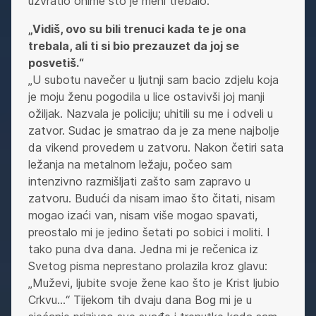
uzvratio onime što je meni trebalo.“
„Vidiš, ovo su bili trenuci kada te je ona
trebala, ali ti si bio prezauzet da joj se
posvetiš.“
„U subotu navečer u ljutnji sam bacio zdjelu koja
je moju ženu pogodila u lice ostavivši joj manji
ožiljak. Nazvala je policiju; uhitili su me i odveli u
zatvor. Sudac je smatrao da je za mene najbolje
da vikend provedem u zatvoru. Nakon četiri sata
ležanja na metalnom ležaju, počeo sam
intenzivno razmišljati zašto sam zapravo u
zatvoru. Budući da nisam imao što čitati, nisam
mogao izaći van, nisam više mogao spavati,
preostalo mi je jedino šetati po sobici i moliti. I
tako puna dva dana. Jedna mi je rečenica iz
Svetog pisma neprestano prolazila kroz glavu:
„Muževi, ljubite svoje žene kao što je Krist ljubio
Crkvu…“ Tijekom tih dvaju dana Bog mi je u