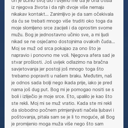
on je učinio svoj dio i uvjerio me da je ona otišla
iz njegova života i da njih dvoje više nemaju
nikakav kontakt… Zanimljivo je da sam očekivala
da ću se trebati mnogo više truditi oko toga da
moje slomljeno srce zacijeli i da oprostim svome
mužu. Bog je jednostavno učinio sve, a mi ljudi
nikad se ne osjećamo dostojnima ovakvih čuda…
Moj se muž od srca pokajao za ono što je
napravio i ponovno me voli. Njegova afera sad je
stvar prošlosti. Još uvijek odlazimo na bračna
savjetovanja jer postoji još mnogo toga što
trebamo popraviti u našem braku. Međutim, naš
je odnos sada bolji nego ikada prije, iako je pred
nama još dug put. Bog mi je pomogao nositi se s
boli i izliječio je moje srce. Eto, upalilo je kao što
ste rekli. Moj mi se muž vratio. Kada ste mi rekli
da slobodno počnem primjenjivati načela ljubavi i
poštovanja, pitala sam se je li to moguće, ali Bog
je promijenio moga muža više nego što sam