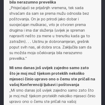
bila nerazumno prevelika
„Prisjećajući se prijašnjih vremena, tek sada
shvaćam da sam se prema mužu odnosila bez
poštovanja. On je po prirodi jako dobar i
suosjećajan muškarac, vrlo je otvoren prema
drugima i ima dar služenja (uvijek je spreman
napraviti nešto za mene u trenutku kada ga to
zatražim). . . Uistinu je dobronamjeran, grešnik
poput svih nas, ali dobra srca. Zaključila sam da
su možda moja očekivanja bila nerazumno
prevelika.“
Mi smo danas još uvijek zajedno samo zato
što je moj muž tijekom proteklih nekoliko
mjeseci činio upravo ono o čemu ste pričali na
vašoj Konferenciji ljubavi i poštovanja
„Mi smo danas još uvijek zajedno samo zato što
je moj muž tijekom proteklih nekoliko mjeseci činio
upravo ono o čemu ste pričali na vašoj