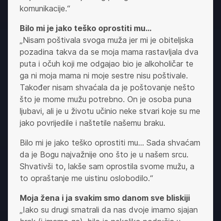
komunikacije.“
Bilo mi je jako teško oprostiti mu…
„Nisam poštivala svoga muža jer mi je obiteljska
pozadina takva da se moja mama rastavljala dva
puta i očuh koji me odgajao bio je alkoholičar te
ga ni moja mama ni moje sestre nisu poštivale.
Također nisam shvaćala da je poštovanje nešto
što je mome mužu potrebno. On je osoba puna
ljubavi, ali je u životu učinio neke stvari koje su me
jako povrijedile i naštetile našemu braku.
Bilo mi je jako teško oprostiti mu… Sada shvaćam
da je Bogu najvažnije ono što je u našem srcu.
Shvativši to, lakše sam oprostila svome mužu, a
to opraštanje me uistinu oslobodilo.“
Moja žena i ja svakim smo danom sve bliskiji
„Iako su drugi smatrali da nas dvoje imamo sjajan