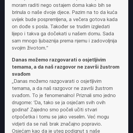
moram raditi nego ostajem doma kako bih se
brinula o naše dvoje djece. Pazim na to da kuća
uvijek bude pospremljena, a večera gotova kada
on dođe s posla. Također se trudim izgledati
lijepo i takva ga dočekati u našem domu. Sada
sam mnogo ljubaznija prema njemu i zadovoljnija
svojim životom.“
Danas možemo razgovarati o osjetljivim
temama, a da naš razgovor ne završi žustrom
svađom
„Danas možemo razgovarati o osjetljivim
temama, a da naš razgovor ne završi žustrom
svađom. To je fenomenalno! Priznali smo jedno
drugome: ‘Da, tako se ja osjećam svih ovih
godina!’ Zajedno smo počeli učiti stvari
otpočetka i tomu se jako veselim. Već mogu
vidjeti da se naš brak značajno popravio.
Osjećam kao da je uteg podignut s naše