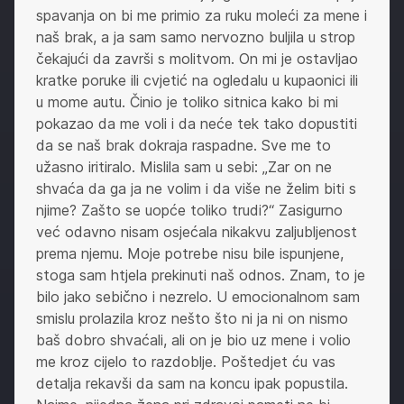
spavanja on bi me primio za ruku moleći za mene i
naš brak, a ja sam samo nervozno buljila u strop
čekajući da završi s molitvom. On mi je ostavljao
kratke poruke ili cvjetić na ogledalu u kupaonici ili
u mome autu. Činio je toliko sitnica kako bi mi
pokazao da me voli i da neće tek tako dopustiti
da se naš brak dokraja raspadne. Sve me to
užasno iritiralo. Mislila sam u sebi: „Zar on ne
shvaća da ga ja ne volim i da više ne želim biti s
njime? Zašto se uopće toliko trudi?“ Zasigurno
već odavno nisam osjećala nikakvu zaljubljenost
prema njemu. Moje potrebe nisu bile ispunjene,
stoga sam htjela prekinuti naš odnos. Znam, to je
bilo jako sebično i nezrelo. U emocionalnom sam
smislu prolazila kroz nešto što ni ja ni on nismo
baš dobro shvaćali, ali on je bio uz mene i volio
me kroz cijelo to razdoblje. Poštedjet ću vas
detalja rekavši da sam na koncu ipak popustila.