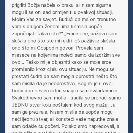
prigrliti Božja načela o braku, ali nisam sigurna
mogu li se oni sad primijeniti u ovakvoj situaciji.
Molim Vas za savjet. Budući da me on trenutno
vara s drugom ženom, ima li smisla uopće
započinjati takvo što?“ „Emersone, pažljivo sam
slušala ono što ste mi rekli i još pažljivije slušala
ono što mi Gospodin govori. Provela sam
mjesece na koljenima moleći samo da izdržim sve
ovo… Teško mi je objasniti kako se moje srce
promijenilo kroz cijelu ovu situaciju. Ne mogu se
prestati čuditi da sam mogla oprostiti nešto što
sam mislila da je neoprostivo. Bog mi je u ovoj
borbi dao nevjerojatnu snagu i samosvladavanje…
Svakodnevno sam molila i trudila se pronaći samo
JEDNU stvar koju poštujem kod svog muža. Ja
sam ga prezirala. Nisam mislila da uopće mogu
naći ijednu stvar, ali koristeći vaše naputke znala
sam odakle ću početi. Polako smo napredovali, a