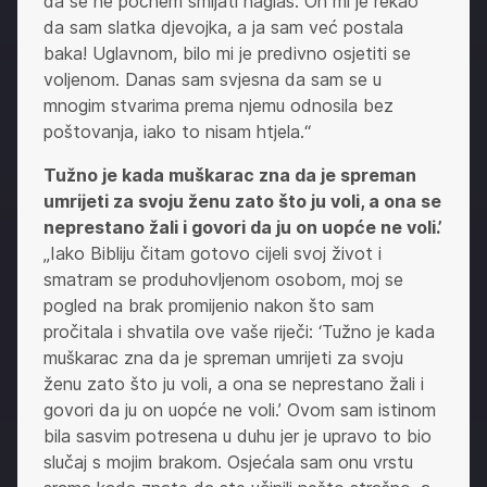
da se ne počnem smijati naglas. On mi je rekao
da sam slatka djevojka, a ja sam već postala
baka! Uglavnom, bilo mi je predivno osjetiti se
voljenom. Danas sam svjesna da sam se u
mnogim stvarima prema njemu odnosila bez
poštovanja, iako to nisam htjela.“
Tužno je kada muškarac zna da je spreman
umrijeti za svoju ženu zato što ju voli, a ona se
neprestano žali i govori da ju on uopće ne voli.’
„Iako Bibliju čitam gotovo cijeli svoj život i
smatram se produhovljenom osobom, moj se
pogled na brak promijenio nakon što sam
pročitala i shvatila ove vaše riječi: ‘Tužno je kada
muškarac zna da je spreman umrijeti za svoju
ženu zato što ju voli, a ona se neprestano žali i
govori da ju on uopće ne voli.’ Ovom sam istinom
bila sasvim potresena u duhu jer je upravo to bio
slučaj s mojim brakom. Osjećala sam onu vrstu