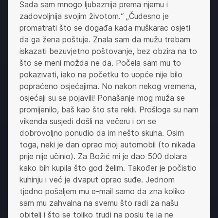
Sada sam mnogo ljubaznija prema njemu i
zadovoljnija svojim životom.“ „Čudesno je
promatrati što se događa kada muškarac osjeti
da ga žena poštuje. Znala sam da mužu trebam
iskazati bezuvjetno poštovanje, bez obzira na to
što se meni možda ne da. Počela sam mu to
pokazivati, iako na početku to uopće nije bilo
popraćeno osjećajima. No nakon nekog vremena,
osjećaji su se pojavili! Ponašanje mog muža se
promijenilo, baš kao što ste rekli. Prošloga su nam
vikenda susjedi došli na večeru i on se
dobrovoljno ponudio da im nešto skuha. Osim
toga, neki je dan oprao moj automobil (to nikada
prije nije učinio). Za Božić mi je dao 500 dolara
kako bih kupila što god želim. Također je počistio
kuhinju i već je dvaput oprao suđe. Jednom
tjedno pošaljem mu e-mail samo da zna koliko
sam mu zahvalna na svemu što radi za našu
obitelj i što se toliko trudi na poslu te ja ne