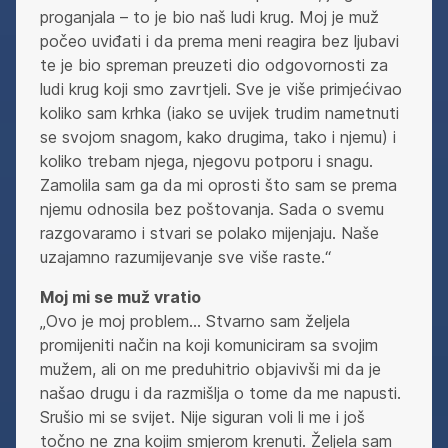
proganjala – to je bio naš ludi krug. Moj je muž
počeo uviđati i da prema meni reagira bez ljubavi
te je bio spreman preuzeti dio odgovornosti za
ludi krug koji smo zavrtjeli. Sve je više primjećivao
koliko sam krhka (iako se uvijek trudim nametnuti
se svojom snagom, kako drugima, tako i njemu) i
koliko trebam njega, njegovu potporu i snagu.
Zamolila sam ga da mi oprosti što sam se prema
njemu odnosila bez poštovanja. Sada o svemu
razgovaramo i stvari se polako mijenjaju. Naše
uzajamno razumijevanje sve više raste.“
Moj mi se muž vratio
„Ovo je moj problem… Stvarno sam željela
promijeniti način na koji komuniciram sa svojim
mužem, ali on me preduhitrio objavivši mi da je
našao drugu i da razmišlja o tome da me napusti.
Srušio mi se svijet. Nije siguran voli li me i još
točno ne zna kojim smjerom krenuti. Željela sam