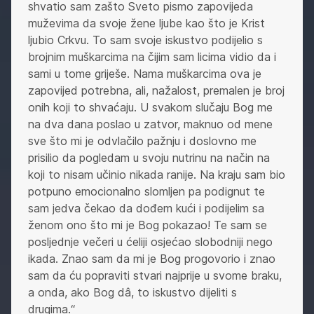
shvatio sam zašto Sveto pismo zapovijeda
muževima da svoje žene ljube kao što je Krist
ljubio Crkvu. To sam svoje iskustvo podijelio s
brojnim muškarcima na čijim sam licima vidio da i
sami u tome griješe. Nama muškarcima ova je
zapovijed potrebna, ali, nažalost, premalen je broj
onih koji to shvaćaju. U svakom slučaju Bog me
na dva dana poslao u zatvor, maknuo od mene
sve što mi je odvlačilo pažnju i doslovno me
prisilio da pogledam u svoju nutrinu na način na
koji to nisam učinio nikada ranije. Na kraju sam bio
potpuno emocionalno slomljen pa podignut te
sam jedva čekao da dođem kući i podijelim sa
ženom ono što mi je Bog pokazao! Te sam se
posljednje večeri u ćeliji osjećao slobodniji nego
ikada. Znao sam da mi je Bog progovorio i znao
sam da ću popraviti stvari najprije u svome braku,
a onda, ako Bog dâ, to iskustvo dijeliti s
drugima.“