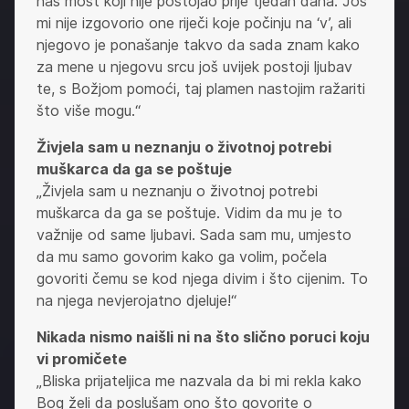
nas most koji nije postojao prije tjedan dana. Još
mi nije izgovorio one riječi koje počinju na ‘v’, ali
njegovo je ponašanje takvo da sada znam kako
za mene u njegovu srcu još uvijek postoji ljubav
te, s Božjom pomoći, taj plamen nastojim ražariti
što više mogu.“
Živjela sam u neznanju o životnoj potrebi
muškarca da ga se poštuje
„Živjela sam u neznanju o životnoj potrebi
muškarca da ga se poštuje. Vidim da mu je to
važnije od same ljubavi. Sada sam mu, umjesto
da mu samo govorim kako ga volim, počela
govoriti čemu se kod njega divim i što cijenim. To
na njega nevjerojatno djeluje!“
Nikada nismo naišli ni na što slično poruci koju
vi promičete
„Bliska prijateljica me nazvala da bi mi rekla kako
Bog želi da poslušam ono što govorite o