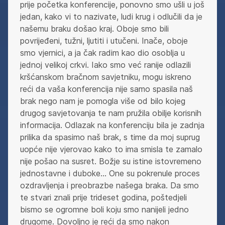
prije početka konferencije, ponovno smo ušli u još
jedan, kako vi to nazivate, ludi krug i odlučili da je
našemu braku došao kraj. Oboje smo bili
povrijeđeni, tužni, ljutiti i utučeni. Inače, oboje
smo vjernici, a ja čak radim kao dio osoblja u
jednoj velikoj crkvi. Iako smo već ranije odlazili
kršćanskom bračnom savjetniku, mogu iskreno
reći da vaša konferencija nije samo spasila naš
brak nego nam je pomogla više od bilo kojeg
drugog savjetovanja te nam pružila obilje korisnih
informacija. Odlazak na konferenciju bila je zadnja
prilika da spasimo naš brak, s time da moj suprug
uopće nije vjerovao kako to ima smisla te zamalo
nije pošao na susret. Božje su istine istovremeno
jednostavne i duboke… One su pokrenule proces
ozdravljenja i preobrazbe našega braka. Da smo
te stvari znali prije trideset godina, poštedjeli
bismo se ogromne boli koju smo nanijeli jedno
drugome. Dovoljno je reći da smo nakon