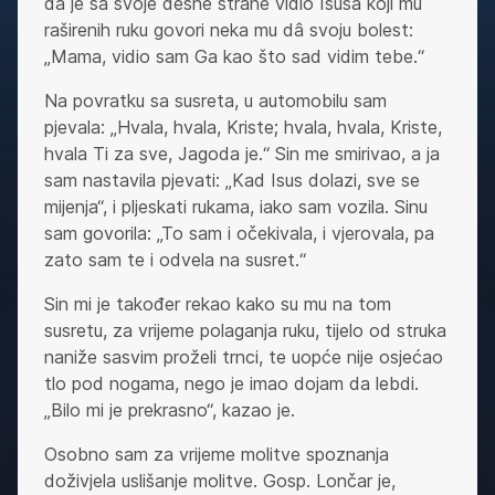
da je sa svoje desne strane vidio Isusa koji mu
raširenih ruku govori neka mu dâ svoju bolest:
„Mama, vidio sam Ga kao što sad vidim tebe.“
Na povratku sa susreta, u automobilu sam
pjevala: „Hvala, hvala, Kriste; hvala, hvala, Kriste,
hvala Ti za sve, Jagoda je.“ Sin me smirivao, a ja
sam nastavila pjevati: „Kad Isus dolazi, sve se
mijenja“, i pljeskati rukama, iako sam vozila. Sinu
sam govorila: „To sam i očekivala, i vjerovala, pa
zato sam te i odvela na susret.“
Sin mi je također rekao kako su mu na tom
susretu, za vrijeme polaganja ruku, tijelo od struka
naniže sasvim proželi trnci, te uopće nije osjećao
tlo pod nogama, nego je imao dojam da lebdi.
„Bilo mi je prekrasno“, kazao je.
Osobno sam za vrijeme molitve spoznanja
doživjela uslišanje molitve. Gosp. Lončar je,