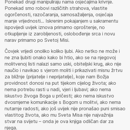
Ponekad drugi manipuliraju nama osjećajima krivnje.
Ponekad smo robovi različitih strahova, vlastite
ogorčenosti, razočaranja, samosažaljenja, osjećaja
manje vrijednosti… Iskrenim pokajanjem u sakramentu
ispovijedi uvijek iznova primamo oproštenje, no
otkupljenje iz zarobljenosti, oslobođenje srca i novu
narav primamo po Svetoj Misi.
Čovjek vrijedi onoliko koliko ljubi. Ako netko ne može i
ne zna ljubiti onako kako bi htio, ako se na njegovoj
molitvenoj listi nalazi samo uski, obiteljski krug, ako nije
naučio i navikao s vjerom moliti i prikazivati misnu žrtvu
za bližnje (prijatelje i neprijatelje), koje nam Božja
providnost donosi na put tijekom cijelog života; ako
nema potrebu rasti u nadi, vjeri i ljubavi; ako nema
iskustvo živoga Boga u pričesti; ako nema iskustvo
dvosmjerne komunikacije s Bogom u molitvi, ako nema
nutarnje radosti, ako još uvijek nije pronašao puni smisao
vlastitog života, ako mu Sveta Misa nije najvažnija
stvar na svijetu – onda je ova knjiga odličan dar za
njega.