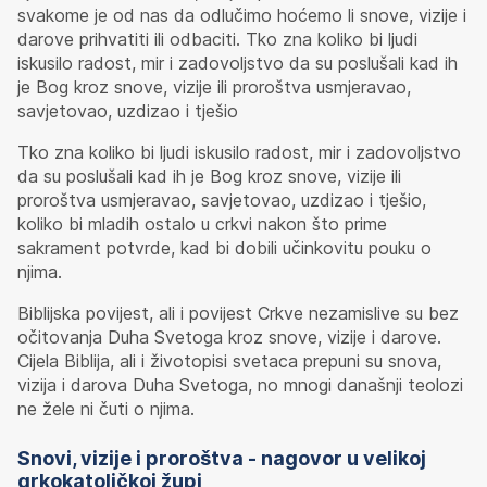
svakome je od nas da odlučimo hoćemo li snove, vizije i
darove prihvatiti ili odbaciti. Tko zna koliko bi ljudi
iskusilo radost, mir i zadovoljstvo da su poslušali kad ih
je Bog kroz snove, vizije ili proroštva usmjeravao,
savjetovao, uzdizao i tješio
Tko zna koliko bi ljudi iskusilo radost, mir i zadovoljstvo
da su poslušali kad ih je Bog kroz snove, vizije ili
proroštva usmjeravao, savjetovao, uzdizao i tješio,
koliko bi mladih ostalo u crkvi nakon što prime
sakrament potvrde, kad bi dobili učinkovitu pouku o
njima.
Biblijska povijest, ali i povijest Crkve nezamislive su bez
očitovanja Duha Svetoga kroz snove, vizije i darove.
Cijela Biblija, ali i životopisi svetaca prepuni su snova,
vizija i darova Duha Svetoga, no mnogi današnji teolozi
ne žele ni čuti o njima.
Snovi, vizije i proroštva - nagovor u velikoj
grkokatoličkoj župi