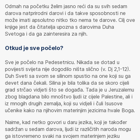
Odmah na početku želim jasno reći da su svih sedam
darova natprirodni darovi i da takve sposobnosti ne
može imati apsolutno nitko tko nema te darove. Cilj ove
knjige jest da čitatelja upozna s darovima Duha
Svetoga i da ga zainteresira za njih.
Otkud je sve počelo?
Sve je počelo na Pedesetnicu. Nikada se dotad u
povijesti svijeta nije dogodilo ništa slično (v. Dj 2,1-12).
Duh Sveti sa svom se silinom spustio na one koji su ga
devet dana čekali. Silina je bila tolika da se skoro cijeli
grad strčao vidjeti što se događa. Tada je u Jeruzalemu
zbog blagdana bilo mnoštvo ljudi iz cijele Palestine, ali i
iz mnogih drugih zemalja, koji su vidjeli i čuli Isusove
učenike kako na njihovim materinjim jezicima hvale Boga.
Naime, kad netko govori u daru jezika, koji je također
sadržan u sedam darova, ljudi iz različitih naroda mogu
ga istovremeno svaki na svojem materinjem jeziku