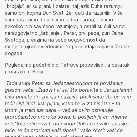
„brbljaju” jer su pijani. I zaista, taj jezik Duha razumiju
samo oni kojima Duh Sveti želi dati da razumiju. Više
sam puta vidio da je samo jedna osoba, ili samo
nekoliko njih savršeno razumjelo, a ostali su čuli samo
nerazgovjetno „brbljanje”. Petar, prvi papa, pun Duha
Svetoga, preuzima na sebe odgovornost da
mnogobrojnim svjedocima tog događaja objasni što se
događa.
Pogledajmo početni dio Petrove propovijedi, a ostatak
pročitajte u Bibliji.
„Tada stupi Petar sa Jedanaestoricom te povišenim
glasom reče: „Židovi i vi svi što boravite u Jeruzalemu!
Ovo primite do znanja i pažljivo poslušajte što ću vam
reći! Ovi ljudi nisu pijani, kako to vi zamišljate – ta
istom je treći sat dana – već se ovim ostvaruje
proročanstvo proroka Joela: U posljednje ću vrijeme –
veli Gospodin – izliti od svoga Duha na svako ljudsko
biće, te će proricati vaši sinovi i vaše kćeri; vaši će