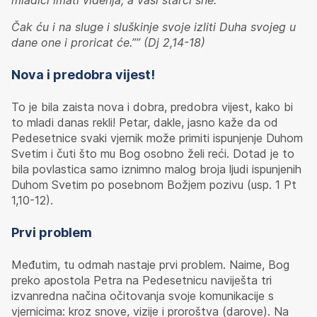
mladići imati viđenja, a vaši starci sne.
Čak ću i na sluge i sluškinje svoje izliti Duha svojeg u
dane one i proricat će.”” (Dj 2,14-18)
Nova i predobra vijest!
To je bila zaista nova i dobra, predobra vijest, kako bi
to mladi danas rekli! Petar, dakle, jasno kaže da od
Pedesetnice svaki vjernik može primiti ispunjenje Duhom
Svetim i čuti što mu Bog osobno želi reći. Dotad je to
bila povlastica samo iznimno malog broja ljudi ispunjenih
Duhom Svetim po posebnom Božjem pozivu (usp. 1 Pt
1,10-12).
Prvi problem
Međutim, tu odmah nastaje prvi problem. Naime, Bog
preko apostola Petra na Pedesetnicu naviješta tri
izvanredna načina očitovanja svoje komunikacije s
vjernicima: kroz snove, vizije i proroštva (darove). Na