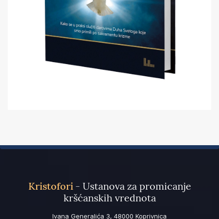
Kristofori
- Ustanova za promicanje
kršćanskih vrednota
Ivana Generalića 3, 48000 Koprivnica