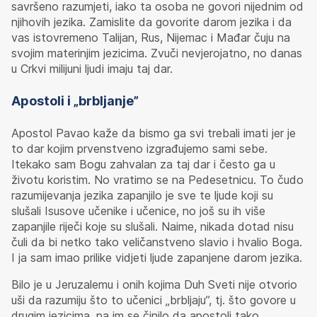
savršeno razumjeti, iako ta osoba ne govori nijednim od
njihovih jezika. Zamislite da govorite darom jezika i da
vas istovremeno Talijan, Rus, Nijemac i Mađar čuju na
svojim materinjim jezicima. Zvuči nevjerojatno, no danas
u Crkvi milijuni ljudi imaju taj dar.
Apostoli i „brbljanje”
Apostol Pavao kaže da bismo ga svi trebali imati jer je
to dar kojim prvenstveno izgrađujemo sami sebe.
Itekako sam Bogu zahvalan za taj dar i često ga u
životu koristim. No vratimo se na Pedesetnicu. To čudo
razumijevanja jezika zapanjilo je sve te ljude koji su
slušali Isusove učenike i učenice, no još su ih više
zapanjile riječi koje su slušali. Naime, nikada dotad nisu
čuli da bi netko tako veličanstveno slavio i hvalio Boga.
I ja sam imao prilike vidjeti ljude zapanjene darom jezika.
Bilo je u Jeruzalemu i onih kojima Duh Sveti nije otvorio
uši da razumiju što to učenici „brbljaju”, tj. što govore u
drugim jezicima, pa im se činilo da apostoli tako