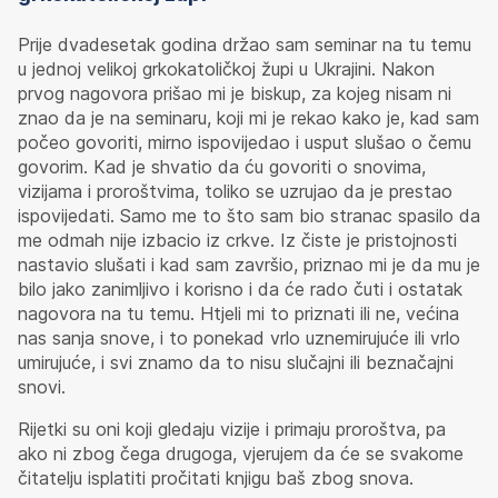
Prije dvadesetak godina držao sam seminar na tu temu
u jednoj velikoj grkokatoličkoj župi u Ukrajini. Nakon
prvog nagovora prišao mi je biskup, za kojeg nisam ni
znao da je na seminaru, koji mi je rekao kako je, kad sam
počeo govoriti, mirno ispovijedao i usput slušao o čemu
govorim. Kad je shvatio da ću govoriti o snovima,
vizijama i proroštvima, toliko se uzrujao da je prestao
ispovijedati. Samo me to što sam bio stranac spasilo da
me odmah nije izbacio iz crkve. Iz čiste je pristojnosti
nastavio slušati i kad sam završio, priznao mi je da mu je
bilo jako zanimljivo i korisno i da će rado čuti i ostatak
nagovora na tu temu. Htjeli mi to priznati ili ne, većina
nas sanja snove, i to ponekad vrlo uznemirujuće ili vrlo
umirujuće, i svi znamo da to nisu slučajni ili beznačajni
snovi.
Rijetki su oni koji gledaju vizije i primaju proroštva, pa
ako ni zbog čega drugoga, vjerujem da će se svakome
čitatelju isplatiti pročitati knjigu baš zbog snova.