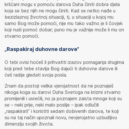
kršćani mogu s pomoću darova Duha činiti dobra djela
koja se bez njih ne mogu činiti. Kad se netko nađe u
bezizlaznoj životnoj situaciji, tj. u situaciji u kojoj mu
samo Bog može pomoći, nije mu tako važno je li čovjek
koji nudi pomoć dobar; puno mu je važnije može li mu on
stvarno pomoći.
„Raspakiraj duhovne darove”
O tebi ovisi hoćeš li prihvatiti izazov pomaganja drugima
koji pred tebe stavlja Bog dajući ti duhovne darove ili
ćeš radije gledati svoja posla.
Znam da postoji velika vjerojatnost da ne poznaješ
nikoga koga su darovi Duha Svetoga na krizmi stvarno
promijenili i usrećili, no ja poznajem zaista mnoge koji su
se – neki prije, neki malo poslije – ipak odlučili
„raspakirati” i koristiti sedam dobivenih darova, te koji
su na taj način upoznali novu, nevjerojatno uzbudljivu
dimenziju svojih života.