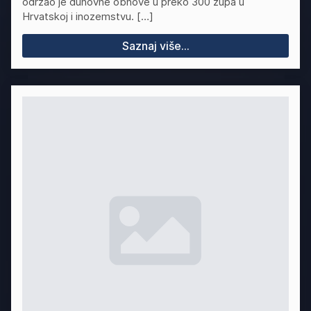
održao je duhovne obnove u preko 300 župa u
Hrvatskoj i inozemstvu. […]
Saznaj više...